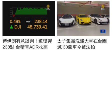
傳伊朗有意談判！道瓊彈
太子集團洗錢大軍在台團
238點 台積電ADR收高
滅 33豪車今被法拍