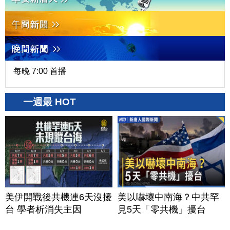
每晚 7:00 首播
一週最 HOT
美伊開戰後共機連6天沒擾
美以嚇壞中南海？中共罕
台 學者析消失主因
見5天「零共機」擾台