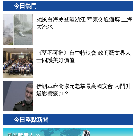
今日熱門
颱風白海豚登陸浙江 華東交通癱瘓 上海
大淹水
《堅不可摧》台中特映會 政商藝文界人
士同護美好價值
伊朗革命衛隊元老掌最高國安會 內鬥升
級影響談判？
今日整點新聞