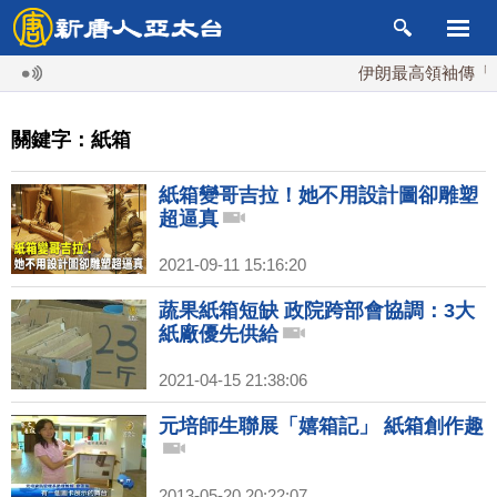
伊朗最高領袖傳「隨
關鍵字：紙箱
紙箱變哥吉拉！她不用設計圖卻雕塑
超逼真
2021-09-11 15:16:20
蔬果紙箱短缺 政院跨部會協調：3大
紙廠優先供給
2021-04-15 21:38:06
元培師生聯展「嬉箱記」 紙箱創作趣
2013-05-20 20:22:07