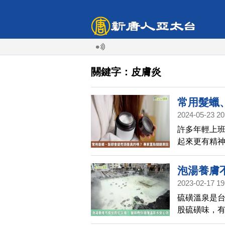
關鍵字：皮膚炎
常用髮蠟
2024-05-23 20
因
許多年輕上
起來更有精
否可能帶來
髮膠，與掉
泡湯養膚
確實可能引
2023-02-17 19
泡
硫磺溫泉是
股硫磺味，
醒，浸泡硫磺