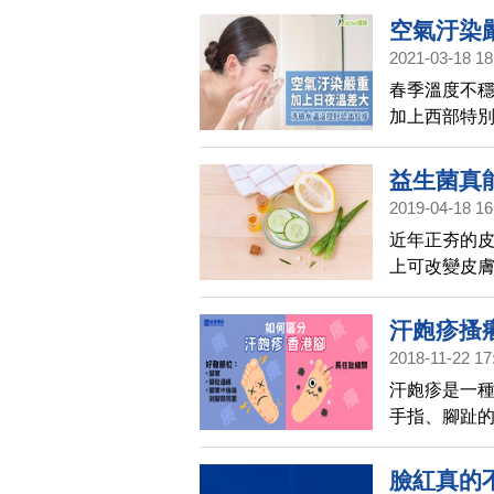
皮膚又有傷
空氣汙染
腫。
2021-03-18 18
疹
春季溫度不穩
加上西部特
淨，但晚上
出現1塊塊紅
益生菌真
因子。
2019-04-18 16
近年正夯的
上可改變皮
以目前實證
汗皰疹搔
2018-11-22 17
汗皰疹是一
手指、腳趾
人搔癢難耐
臉紅真的