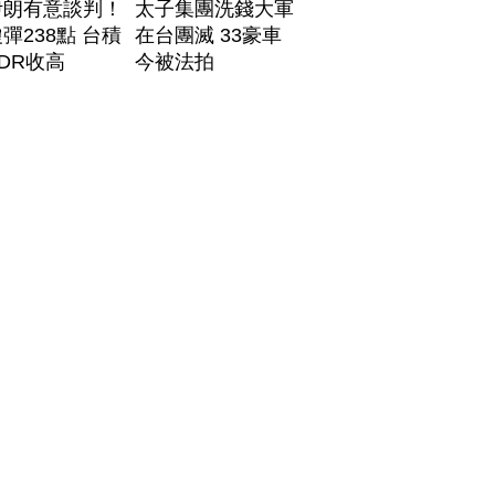
伊朗有意談判！
太子集團洗錢大軍
彈238點 台積
在台團滅 33豪車
DR收高
今被法拍