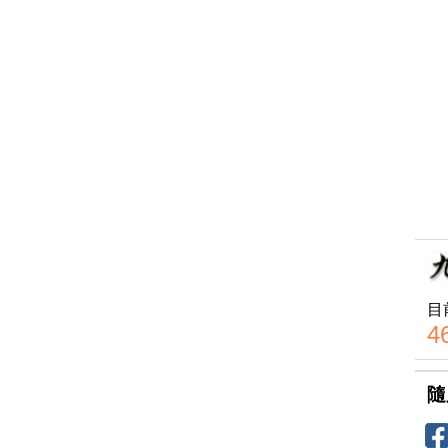
目
4
隨