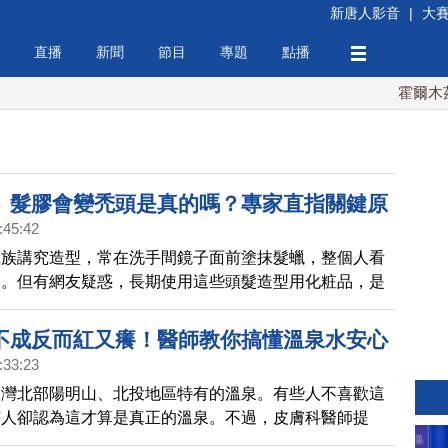
新唐人影音
|
大
直播
新聞
節目
專題
點播
霍爾木茲海
、髮膠會變禿頭是真的嗎？專家直指關鍵原
:45:42
班族講究造型，常在洗手間鏡子面前塗抹髮蠟，整個人看
神。但有網友疑惑，長期使用這些頭髮造型用化粧品，是
禿頭的下場？對此，皮膚科醫師趙昭明表示，使用髮蠟、
髮、禿頭無關，但如果長期不當使用，或未能徹底清潔，
不成反而紅又癢！醫師教你搞懂溫泉水安心
發接觸性皮膚炎、毛囊阻塞，造成毛髮稀疏。
:33:23
台灣北部陽明山、北投地區特有的溫泉。有些人不喜歡這
有人卻認為這才算是真正的溫泉。不過，皮膚科醫師提
泉時，可得注意，如果溫泉pH值不穩定，酸度變高，而