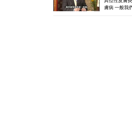
異位性皮膚
膚病 一般我
風。