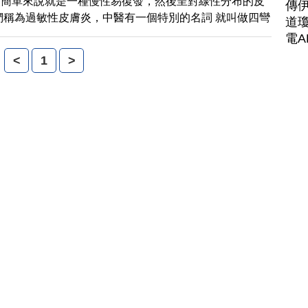
炎簡單來說就是一種慢性易復發，然後呈對線性分布的皮
傳
們稱為過敏性皮膚炎，中醫有一個特別的名詞 就叫做四彎
道瓊
電A
<
1
>