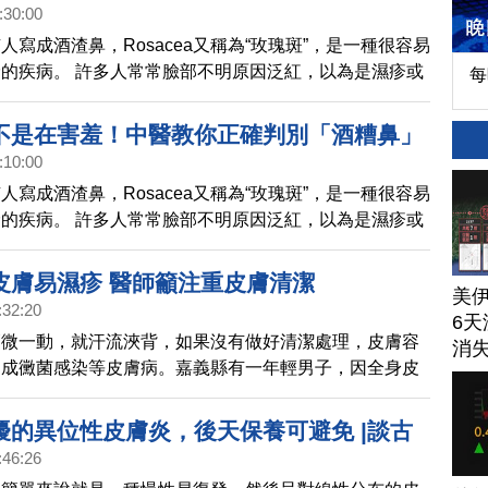
:30:00
不清 | 談古論今話中醫(419)
人寫成酒渣鼻，Rosacea又稱為“玫瑰斑”，是一種很容易
的疾病。 許多人常常臉部不明原因泛紅，以為是濕疹或
每
了類固醇，反而使臉愈來愈紅，病情更加嚴重，酒糟鼻是
疾病呢？是因喝酒而引起的嗎？如何治療？ 這一集邀請
不是在害羞！中醫教你正確判別「酒糟鼻」
醫師來探討這個問題。
:10:00
不清 | 談古論今話中醫(419)預告
人寫成酒渣鼻，Rosacea又稱為“玫瑰斑”，是一種很容易
的疾病。 許多人常常臉部不明原因泛紅，以為是濕疹或
了類固醇，反而使臉愈來愈紅，病情更加嚴重，酒糟鼻是
疾病呢？是因喝酒而引起的嗎？如何治療？ 這一集邀請
皮膚易濕疹 醫師籲注重皮膚清潔
美
醫師來探討這個問題。
:32:20
6天
稍微一動，就汗流浹背，如果沒有做好清潔處理，皮膚容
消
造成黴菌感染等皮膚病。嘉義縣有一年輕男子，因全身皮
發疹起癢，自行購藥塗抹無效；到醫院皮膚科就診時，檢
菌性毛囊炎，經藥物治療，症狀已改善。
擾的異位性皮膚炎，後天保養可避免 |談古
:46:26
148)