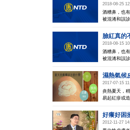
2018-08-25 12
別再傻傻分
酒糟鼻，也有
被混淆和誤診
過敏，而用
一種甚麼樣的
臉紅真的
到鄧正梁中
2018-08-15 10
別再傻傻分
酒糟鼻，也有
被混淆和誤診
過敏，而用
一種甚麼樣的
濕熱氣候
到鄧正梁中
2017-07-15 11
炎熱夏天，
易起紅疹或
膚突然大量
查發現是黴
好癢好困
2012-11-27 14
論今話中醫(