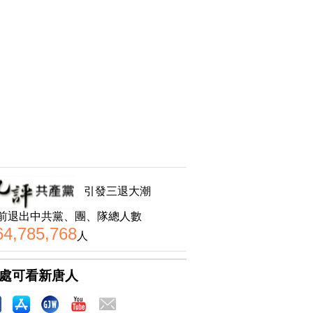
引發三退大潮
前退出中共黨、團、隊總人數
64,785,768
人
處可看新唐人