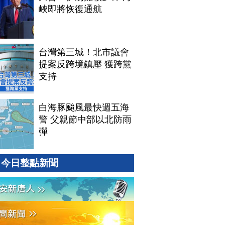
峽即將恢復通航
台灣第三城！北市議會
提案反跨境鎮壓 獲跨黨
支持
白海豚颱風最快週五海
警 父親節中部以北防雨
彈
今日整點新聞