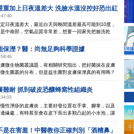
口或濕疹，就可能引發硫磺泉皮膚炎，局部皮膚潰爛紅
嚴重加上日夜溫差大 洗臉水溫沒控好恐出紅
:47:40
定日夜溫差大，最近白天與晚間溫差最高可能到10度，
別是中南部，空氣品質非常差，想要一回家先把臉洗乾
天氣偏涼，可能會把水溫調高，結果卻讓臉上或身上皮膚
斑或疹子。皮膚科醫師提醒，水溫是刺激性皮膚炎的誘發
能保溼？醫：尚無足夠科學證據
:58:46
皮膚微生物菌叢議題，有相關研究指出，把好菌抹在皮膚
膚微生菌叢的分布，但是益生菌對皮膚保溼真的有用嗎？
醫學角度來看，尚無足夠科學證據能夠證明。
癢難耐 抓到破皮恐釀蜂窩性組織炎
:34:03
種慢性溼疹的皮膚炎，主要好發位置在手掌、腳掌，以及
的邊緣處，有時甚至會在皮下長出多顆凸起的小水泡，讓
。假如有汗皰疹困擾，究竟該注意哪些事呢？
不是在害羞！中醫教你正確判別「酒糟鼻」