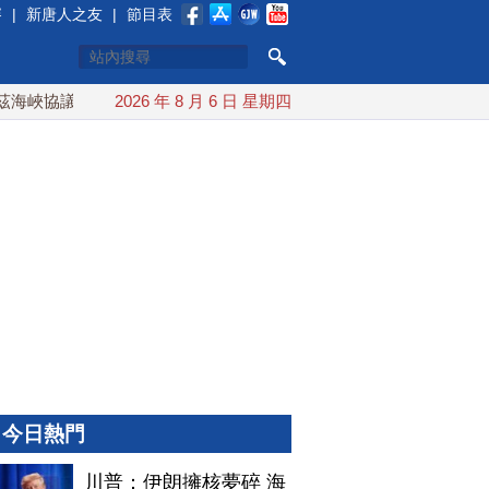
賽
|
新唐人之友
|
節目表
峽協議將達成？伊朗傳不收通行費
2026 年 8 月 6 日 星期四
配合漢光 總統賴清德親登
今日熱門
川普：伊朗擁核夢碎 海