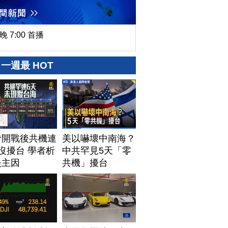
晚 7:00 首播
一週最 HOT
伊開戰後共機連
美以嚇壞中南海？
沒擾台 學者析
中共罕見5天「零
失主因
共機」擾台