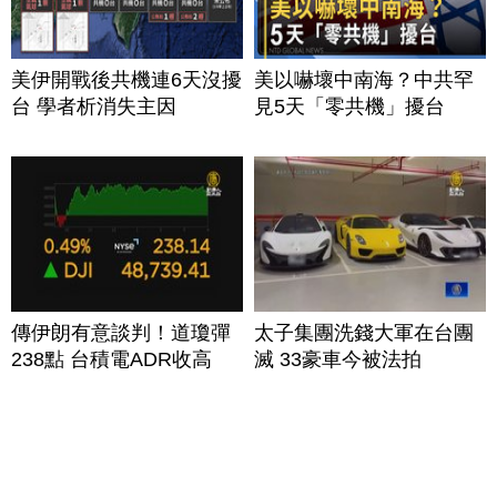
美伊開戰後共機連6天沒擾
美以嚇壞中南海？中共罕
台 學者析消失主因
見5天「零共機」擾台
傳伊朗有意談判！道瓊彈
太子集團洗錢大軍在台團
238點 台積電ADR收高
滅 33豪車今被法拍