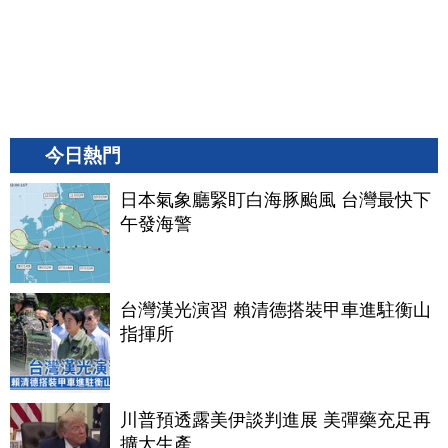
今日熱門
日本氣象廳緊盯白海豚颱風 台灣最快下
午發海警
台灣漢光演習 賴清德搭裝甲車進駐衡山
指揮所
川普預透露美伊談判進展 美彈藥充足再
擴大生產