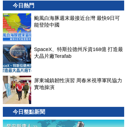
今日熱門
颱風白海豚週末最接近台灣 最快9日可
能登陸中國
SpaceX、特斯拉德州斥資168億 打造最
大晶片廠Terafab
屏東城鎮韌性演習 周春米視導軍民協力
實地操演
今日整點新聞