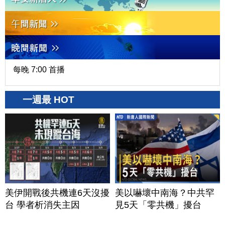
每晚 7:00 首播
一週最 HOT
美伊開戰後共機連6天沒擾
美以嚇壞中南海？中共罕
台 學者析消失主因
見5天「零共機」擾台