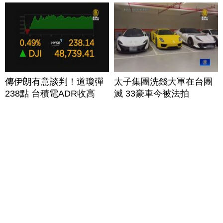
傳伊朗有意談判！道瓊彈
太子集團洗錢大軍在台團
238點 台積電ADR收高
滅 33豪車今被法拍