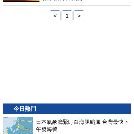
<
1
>
今日熱門
日本氣象廳緊盯白海豚颱風 台灣最快下
午發海警