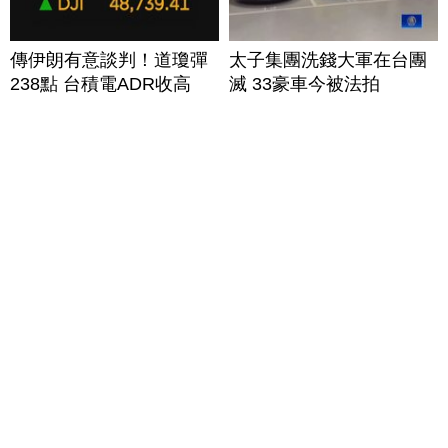
傳伊朗有意談判！道瓊彈
太子集團洗錢大軍在台團
238點 台積電ADR收高
滅 33豪車今被法拍