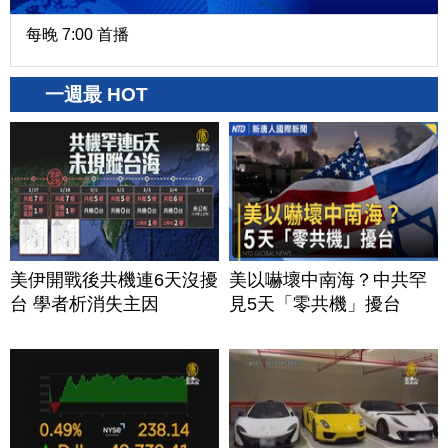
每晚 7:00 首播
一週最 HOT
美伊開戰後共機連6天沒擾
美以嚇壞中南海？中共罕
台 學者析消失主因
見5天「零共機」擾台