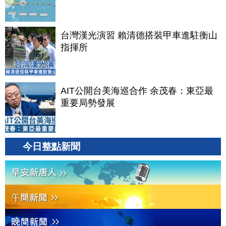
台灣漢光演習 賴清德搭裝甲車進駐衡山
指揮所
AIT公開台美海巡合作 余茂春：東亞最
重要局勢發展
今日整點新聞