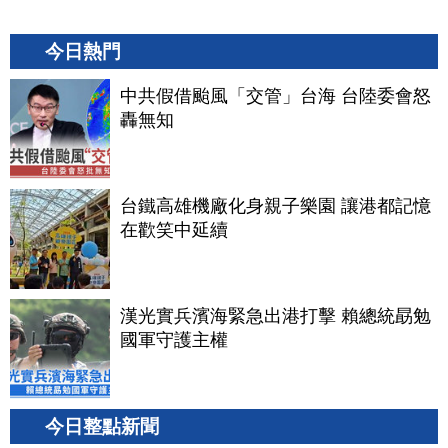
今日熱門
中共假借颱風「交管」台海 台陸委會怒
轟無知
台鐵高雄機廠化身親子樂園 讓港都記憶
在歡笑中延續
漢光實兵濱海緊急出港打擊 賴總統勗勉
國軍守護主權
今日整點新聞