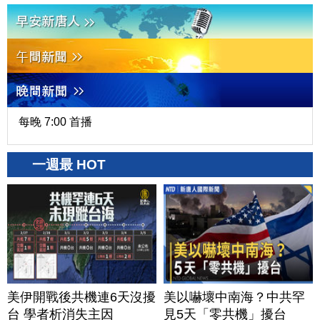
每晚 7:00 首播
一週最 HOT
美伊開戰後共機連6天沒擾
美以嚇壞中南海？中共罕
台 學者析消失主因
見5天「零共機」擾台