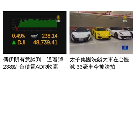
傳伊朗有意談判！道瓊彈
太子集團洗錢大軍在台團
238點 台積電ADR收高
滅 33豪車今被法拍