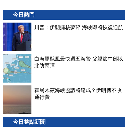
今日熱門
川普：伊朗擁核夢碎 海峽即將恢復通航
白海豚颱風最快週五海警 父親節中部以
北防雨彈
霍爾木茲海峽協議將達成？伊朗傳不收
通行費
今日整點新聞