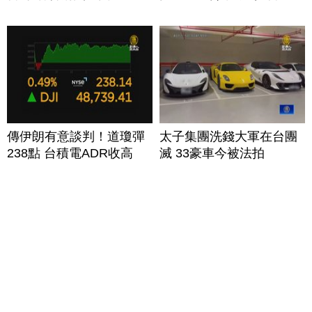
傳伊朗有意談判！道瓊彈
太子集團洗錢大軍在台團
238點 台積電ADR收高
滅 33豪車今被法拍