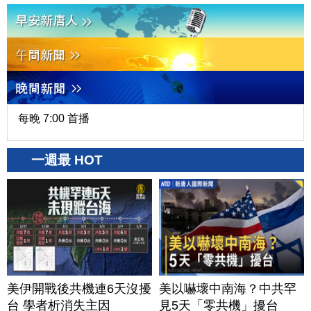
每晚 7:00 首播
一週最 HOT
美伊開戰後共機連6天沒擾
美以嚇壞中南海？中共罕
台 學者析消失主因
見5天「零共機」擾台