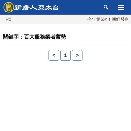
今年第6次！朝鮮發射彈道
關鍵字：百大服務業者蓄勢
<
1
>