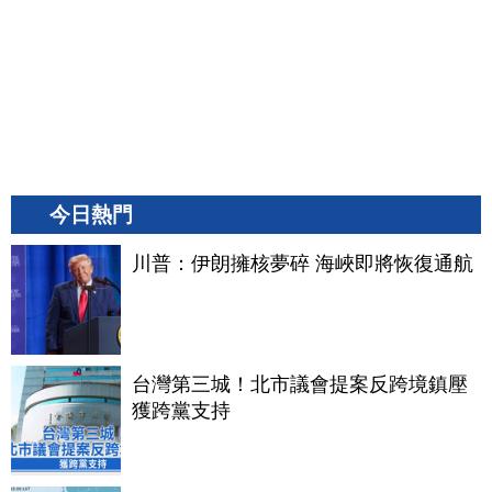
今日熱門
川普：伊朗擁核夢碎 海峽即將恢復通航
台灣第三城！北市議會提案反跨境鎮壓
獲跨黨支持