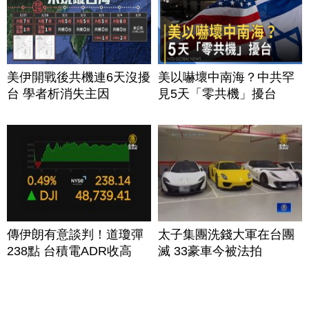
美伊開戰後共機連6天沒擾
美以嚇壞中南海？中共罕
台 學者析消失主因
見5天「零共機」擾台
傳伊朗有意談判！道瓊彈
太子集團洗錢大軍在台團
238點 台積電ADR收高
滅 33豪車今被法拍