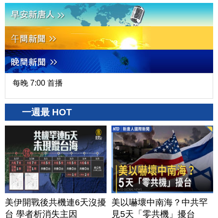
每晚 7:00 首播
一週最 HOT
美伊開戰後共機連6天沒擾
美以嚇壞中南海？中共罕
台 學者析消失主因
見5天「零共機」擾台