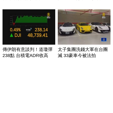
傳伊朗有意談判！道瓊彈
太子集團洗錢大軍在台團
238點 台積電ADR收高
滅 33豪車今被法拍