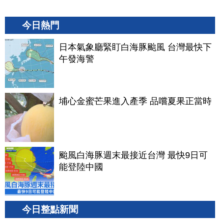
今日熱門
日本氣象廳緊盯白海豚颱風 台灣最快下
午發海警
埔心金蜜芒果進入產季 品嚐夏果正當時
颱風白海豚週末最接近台灣 最快9日可
能登陸中國
今日整點新聞