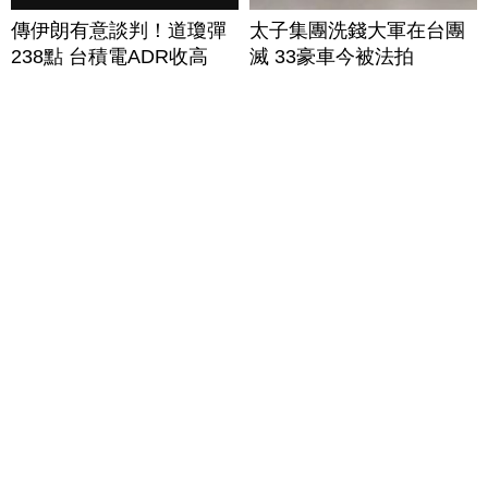
傳伊朗有意談判！道瓊彈
太子集團洗錢大軍在台團
238點 台積電ADR收高
滅 33豪車今被法拍