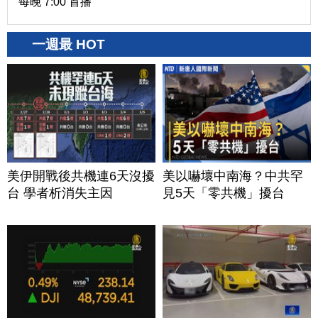
每晚 7:00 首播
一週最 HOT
美伊開戰後共機連6天沒擾
美以嚇壞中南海？中共罕
台 學者析消失主因
見5天「零共機」擾台