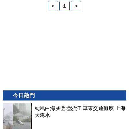
<
1
>
今日熱門
颱風白海豚登陸浙江 華東交通癱瘓 上海
大淹水