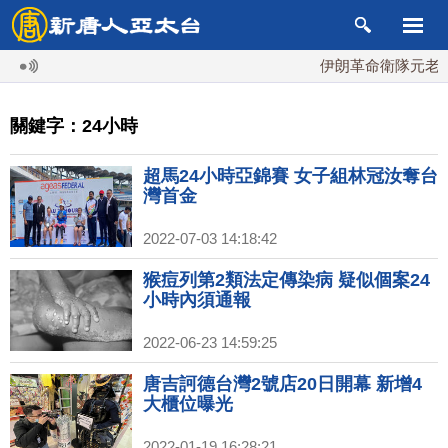
伊朗革命衛隊元老掌最
關鍵字：24小時
超馬24小時亞錦賽 女子組林冠汝奪台
灣首金
2022-07-03 14:18:42
猴痘列第2類法定傳染病 疑似個案24
小時內須通報
2022-06-23 14:59:25
唐吉訶德台灣2號店20日開幕 新增4
大櫃位曝光
2022-01-19 16:28:21