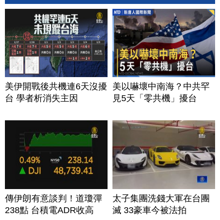
美伊開戰後共機連6天沒擾
美以嚇壞中南海？中共罕
台 學者析消失主因
見5天「零共機」擾台
傳伊朗有意談判！道瓊彈
太子集團洗錢大軍在台團
238點 台積電ADR收高
滅 33豪車今被法拍