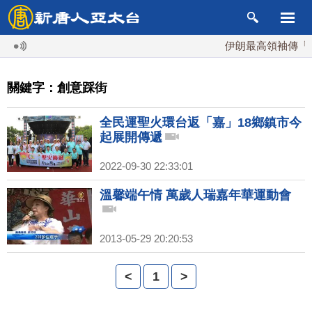
伊朗最高領袖傳「隨
關鍵字：創意踩街
全民運聖火環台返「嘉」18鄉鎮市今
起展開傳遞
2022-09-30 22:33:01
溫馨端午情 萬歲人瑞嘉年華運動會
2013-05-29 20:20:53
<
1
>