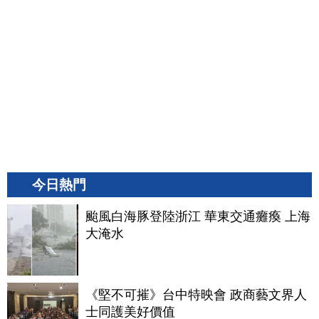
今日熱門
颱風白海豚登陸浙江 華東交通癱瘓 上海
大淹水
《堅不可摧》台中特映會 政商藝文界人
士同護美好價值