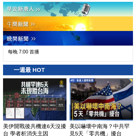
每晚 7:00 首播
一週最 HOT
美伊開戰後共機連6天沒擾
美以嚇壞中南海？中共罕
台 學者析消失主因
見5天「零共機」擾台