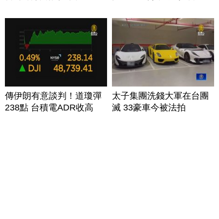
傳伊朗有意談判！道瓊彈
太子集團洗錢大軍在台團
238點 台積電ADR收高
滅 33豪車今被法拍