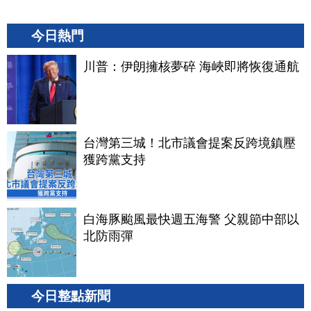
今日熱門
川普：伊朗擁核夢碎 海峽即將恢復通航
台灣第三城！北市議會提案反跨境鎮壓
獲跨黨支持
白海豚颱風最快週五海警 父親節中部以
北防雨彈
今日整點新聞