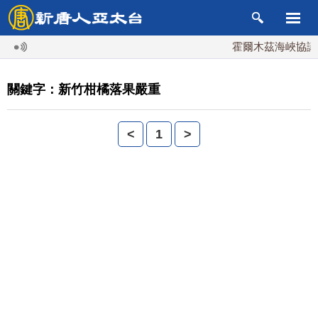
霍爾木茲海峽協議
關鍵字：新竹柑橘落果嚴重
<
1
>