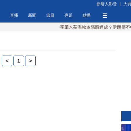
新唐人影音
|
大
直播
新聞
節目
專題
點播
霍爾木茲海峽協議將達成？伊朗傳不收
<
1
>