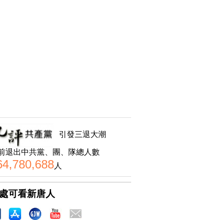
引發三退大潮
前退出中共黨、團、隊總人數
64,780,688
人
處可看新唐人