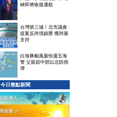
峽即將恢復通航
台灣第三城！北市議會
提案反跨境鎮壓 獲跨黨
支持
白海豚颱風最快週五海
警 父親節中部以北防雨
彈
今日整點新聞