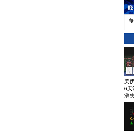
每
美
6天
消