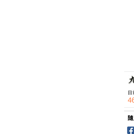
目
4
隨