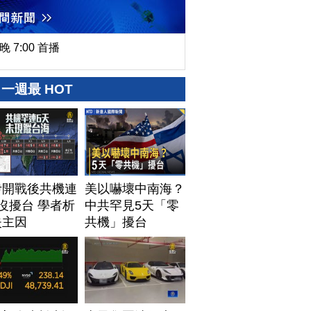
晚 7:00 首播
一週最 HOT
伊開戰後共機連
美以嚇壞中南海？
沒擾台 學者析
中共罕見5天「零
失主因
共機」擾台