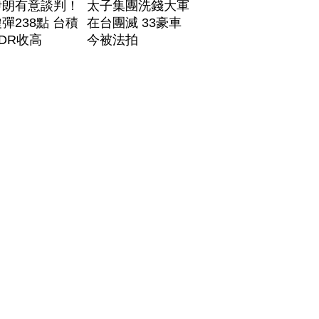
伊朗有意談判！
太子集團洗錢大軍
彈238點 台積
在台團滅 33豪車
DR收高
今被法拍