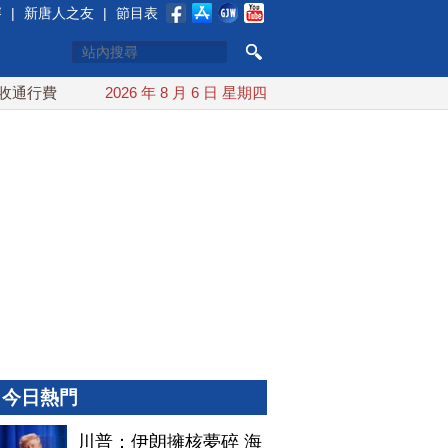
賽
|
新唐人之友
|
節目表
通行費
配合漢光 總統賴清德親登雲豹前進圓山指揮所
2026 年 8 月 6 日 星期四
炸
今日熱門
川普：伊朗擁核夢碎 海