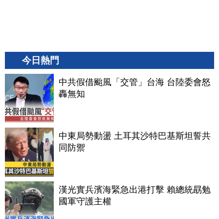
今日熱門
中共假借颱風「交管」台海 台陸委會怒
轟無知
中東局勢動盪 土耳其沙特巴基斯坦誓共
同防禦
漢光實兵濱海緊急出港打擊 賴總統勗勉
國軍守護主權