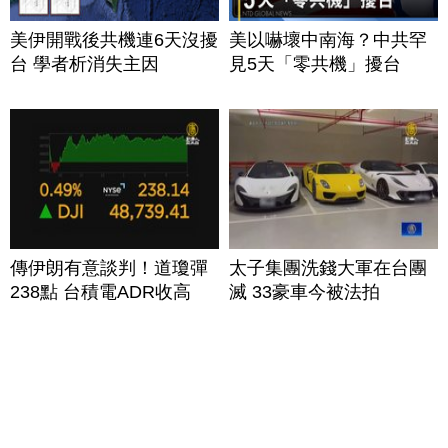
美伊開戰後共機連6天沒擾
美以嚇壞中南海？中共罕
台 學者析消失主因
見5天「零共機」擾台
傳伊朗有意談判！道瓊彈
太子集團洗錢大軍在台團
238點 台積電ADR收高
滅 33豪車今被法拍