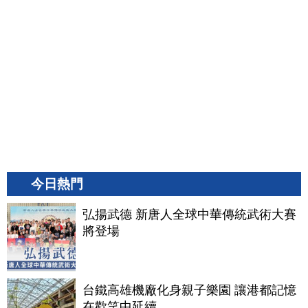
今日熱門
弘揚武德 新唐人全球中華傳統武術大賽
將登場
台鐵高雄機廠化身親子樂園 讓港都記憶
在歡笑中延續