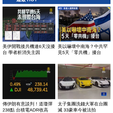
美伊開戰後共機連6天沒擾
美以嚇壞中南海？中共罕
台 學者析消失主因
見5天「零共機」擾台
傳伊朗有意談判！道瓊彈
太子集團洗錢大軍在台團
238點 台積電ADR收高
滅 33豪車今被法拍