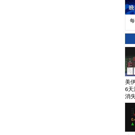
每
美
6天
消