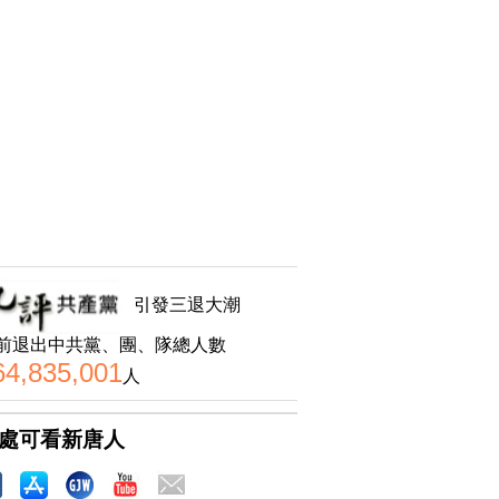
引發三退大潮
前退出中共黨、團、隊總人數
64,835,001
人
處可看新唐人