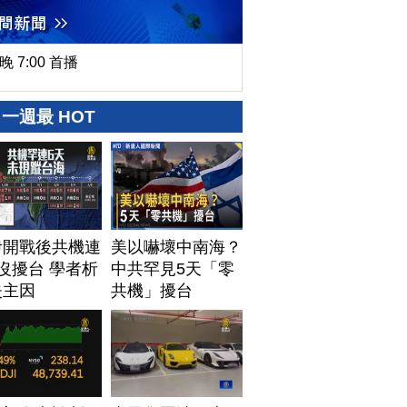
晚 7:00 首播
一週最 HOT
伊開戰後共機連
美以嚇壞中南海？
沒擾台 學者析
中共罕見5天「零
失主因
共機」擾台