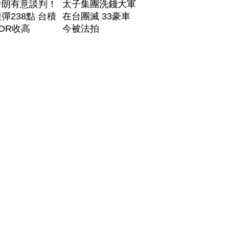
伊朗有意談判！
太子集團洗錢大軍
彈238點 台積
在台團滅 33豪車
DR收高
今被法拍