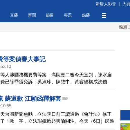
新唐人影音
|
大
直播
新聞
節目
專題
點播
颱風白海
費等案偵審大事記
:52:10
扁等人涉國務機要費等案，高院更二審今天宣判，陳水扁
務費已除罪獲免訴；吳淑珍、陳致中、黃睿靚構成洗錢
、1年、10月，僅黃睿靚獲緩刑4年。可上訴。
龍 蘇道歉 江願函釋解套
:10:55
今天台灣新聞焦點，立法院日前三讀通過《會計法》修正
了「教」字，立法瑕疵掀起輿論關注。今天（6日）民進
昌對此鞠躬道歉，並在下午時間拜會行政院長江宜樺，希