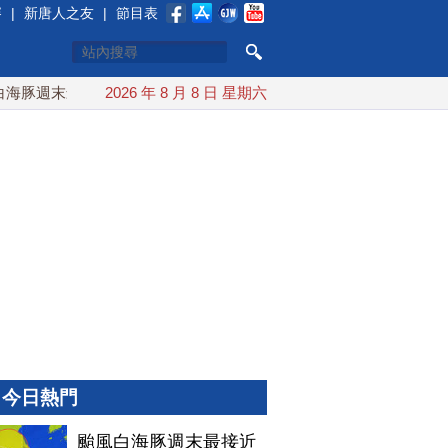
賽
|
新唐人之友
|
節目表
豚週末最接近台灣 最快9日可能登陸中國
2026 年 8 月 8 日 星期六
台灣漢光首結合城鎮演
今日熱門
颱風白海豚週末最接近