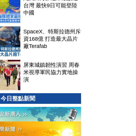
台灣 最快9日可能登陸
中國
SpaceX、特斯拉德州斥
資168億 打造最大晶片
廠Terafab
屏東城鎮韌性演習 周春
米視導軍民協力實地操
演
今日整點新聞