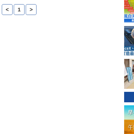
覆議。不過，政院表示，願意用函釋的做法解套，但不會
<
1
>