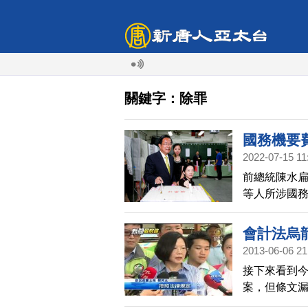
關鍵字：除罪
國務機要
2022-07-15 11
前總統陳水
等人所涉國
罪，遭判2年
會計法烏
2013-06-06 21
接下來看到
案，但條文漏
黨主席蘇貞