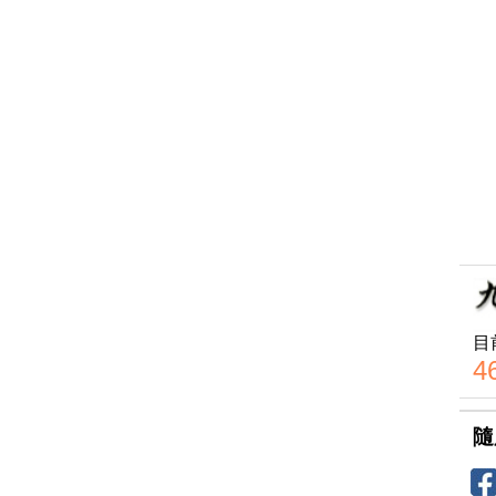
目
4
隨