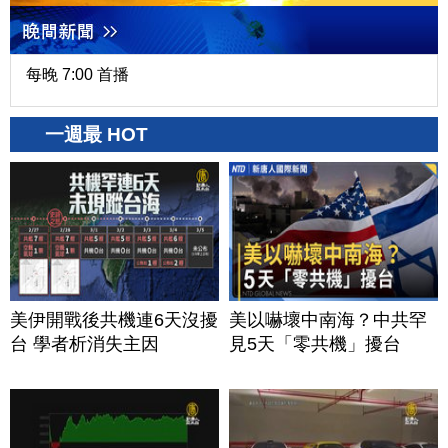
每晚 7:00 首播
一週最 HOT
美伊開戰後共機連6天沒擾
美以嚇壞中南海？中共罕
台 學者析消失主因
見5天「零共機」擾台