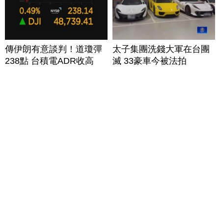
傳伊朗有意談判！道瓊彈
太子集團洗錢大軍在台團
238點 台積電ADR收高
滅 33豪車今被法拍