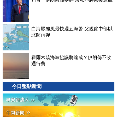
川普：伊朗擁核夢碎 海峽即將恢復通航
白海豚颱風最快週五海警 父親節中部以
北防雨彈
霍爾木茲海峽協議將達成？伊朗傳不收
通行費
今日整點新聞