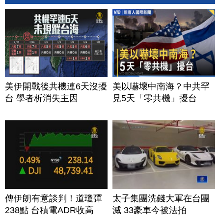
美伊開戰後共機連6天沒擾
美以嚇壞中南海？中共罕
台 學者析消失主因
見5天「零共機」擾台
傳伊朗有意談判！道瓊彈
太子集團洗錢大軍在台團
238點 台積電ADR收高
滅 33豪車今被法拍