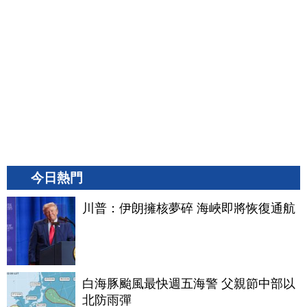
今日熱門
川普：伊朗擁核夢碎 海峽即將恢復通航
白海豚颱風最快週五海警 父親節中部以
北防雨彈