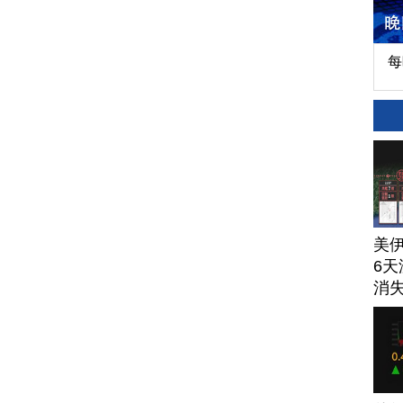
每
美
6天
消