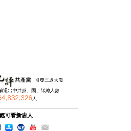
引發三退大潮
前退出中共黨、團、隊總人數
64,832,326
人
處可看新唐人