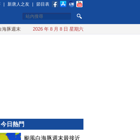
賽
|
新唐人之友
|
節目表
豚週末最接近台灣 最快9日可能登陸中國
2026 年 8 月 8 日 星期六
台灣漢光首結合城鎮演
今日熱門
颱風白海豚週末最接近