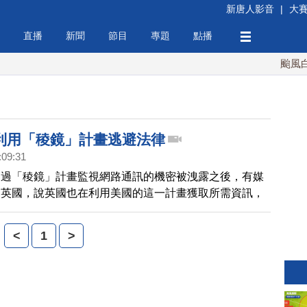
新唐人影音
|
大
直播
新聞
節目
專題
點播
颱風白海
利用「稜鏡」計畫逃避法律
:09:31
通過「稜鏡」計畫監視網路通訊的機密被洩露之後，有媒
向英國，說英國也在利用美國的這一計畫獲取所需資訊，
英國法律的監控，英國政府週一(10日)明確否認了這項
<
1
>