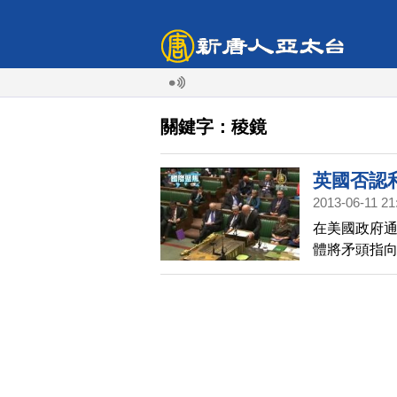
關鍵字：稜鏡
英國否認
2013-06-11 21
在美國政府
體將矛頭指
並因此逃過了
指控 。