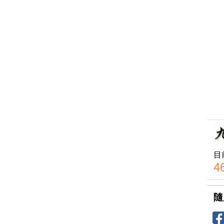
目
4
隨