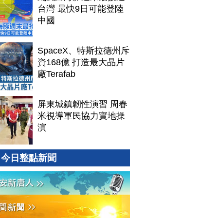
台灣 最快9日可能登陸
中國
SpaceX、特斯拉德州斥
資168億 打造最大晶片
廠Terafab
屏東城鎮韌性演習 周春
米視導軍民協力實地操
演
今日整點新聞