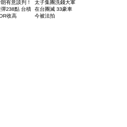
伊朗有意談判！
太子集團洗錢大軍
彈238點 台積
在台團滅 33豪車
DR收高
今被法拍