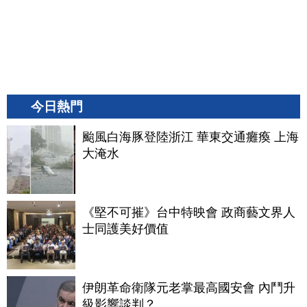
今日熱門
颱風白海豚登陸浙江 華東交通癱瘓 上海
大淹水
《堅不可摧》台中特映會 政商藝文界人
士同護美好價值
伊朗革命衛隊元老掌最高國安會 內鬥升
級影響談判？