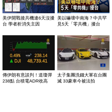
美伊開戰後共機連6天沒擾
美以嚇壞中南海？中共罕
台 學者析消失主因
見5天「零共機」擾台
傳伊朗有意談判！道瓊彈
太子集團洗錢大軍在台團
238點 台積電ADR收高
滅 33豪車今被法拍