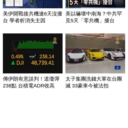
美伊開戰後共機連6天沒擾
美以嚇壞中南海？中共罕
台 學者析消失主因
見5天「零共機」擾台
傳伊朗有意談判！道瓊彈
太子集團洗錢大軍在台團
238點 台積電ADR收高
滅 33豪車今被法拍