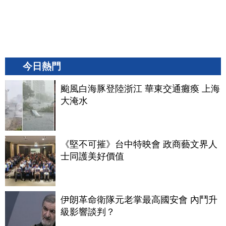
今日熱門
颱風白海豚登陸浙江 華東交通癱瘓 上海
大淹水
《堅不可摧》台中特映會 政商藝文界人
士同護美好價值
伊朗革命衛隊元老掌最高國安會 內鬥升
級影響談判？