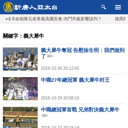
伊朗革命衛隊元老掌最高國安會 內鬥升級影響談判？
德黑蘭等
關鍵字：義大犀牛
義大犀牛奪冠 告慰徐生明：我們做到
了
2016-10-30 20:12:42
中職27年總冠軍 義大犀牛封王
2016-10-29 20:58:10
中職總冠軍首戰 兄弟對決義大犀牛
2016-10-22 20:18:19