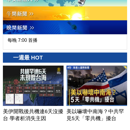
每晚 7:00 首播
一週最 HOT
美伊開戰後共機連6天沒擾
美以嚇壞中南海？中共罕
台 學者析消失主因
見5天「零共機」擾台