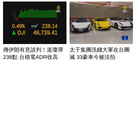
傳伊朗有意談判！道瓊彈
太子集團洗錢大軍在台團
238點 台積電ADR收高
滅 33豪車今被法拍