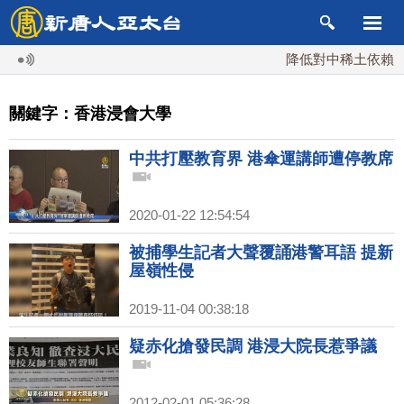
降低對中稀土依賴 川
關鍵字：香港浸會大學
中共打壓教育界 港傘運講師遭停教席
2020-01-22 12:54:54
被捕學生記者大聲覆誦港警耳語 提新
屋嶺性侵
2019-11-04 00:38:18
疑赤化搶發民調 港浸大院長惹爭議
2012-02-01 05:36:28