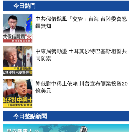
今日熱門
中共假借颱風「交管」台海 台陸委會怒
轟無知
中東局勢動盪 土耳其沙特巴基斯坦誓共
同防禦
降低對中稀土依賴 川普宣布礦業投資20
億美元
今日整點新聞