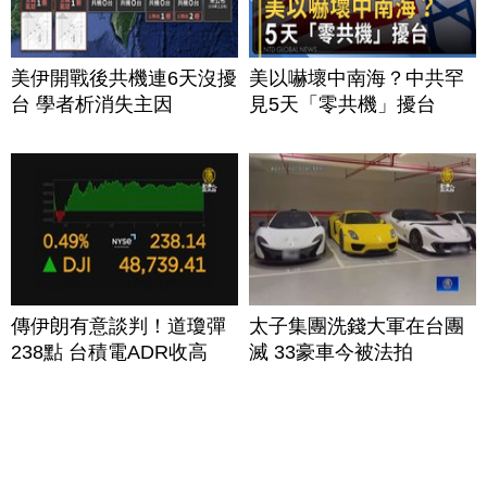
美伊開戰後共機連6天沒擾
美以嚇壞中南海？中共罕
台 學者析消失主因
見5天「零共機」擾台
傳伊朗有意談判！道瓊彈
太子集團洗錢大軍在台團
238點 台積電ADR收高
滅 33豪車今被法拍