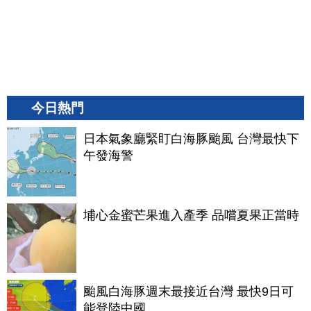
今日熱門
日本氣象廳緊盯白海豚颱風 台灣最快下
午發海警
埔心金蜜芒果進入產季 品嚐夏果正當時
颱風白海豚週末最接近台灣 最快9日可
能登陸中國