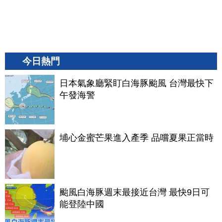
今日熱門
日本氣象廳緊盯白海豚颱風 台灣最快下
午發海警
埔心金蜜芒果進入產季 品嚐夏果正當時
颱風白海豚週末最接近台灣 最快9日可
能登陸中國