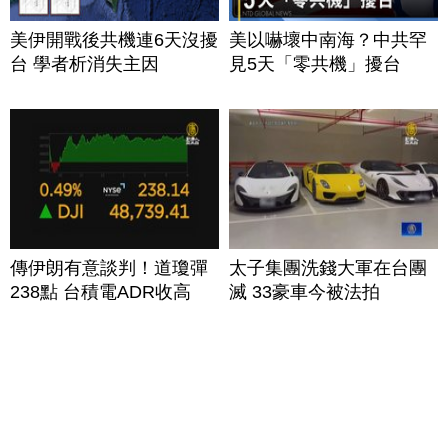
美伊開戰後共機連6天沒擾
美以嚇壞中南海？中共罕
台 學者析消失主因
見5天「零共機」擾台
傳伊朗有意談判！道瓊彈
太子集團洗錢大軍在台團
238點 台積電ADR收高
滅 33豪車今被法拍