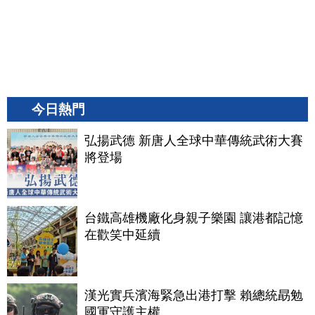
今日熱門
弘揚武德 新唐人全球中華傳統武術大賽
將登場
台鐵高雄機廠化身親子樂園 讓港都記憶
在歡笑中延續
漢光實兵濱海緊急出港打擊 賴總統勗勉
國軍守護主權