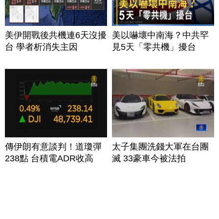
美伊開戰後共機連6天沒擾
美以嚇壞中南海？中共罕
台 學者析消失主因
見5天「零共機」擾台
傳伊朗有意談判！道瓊彈
太子集團洗錢大軍在台團
238點 台積電ADR收高
滅 33豪車今被法拍