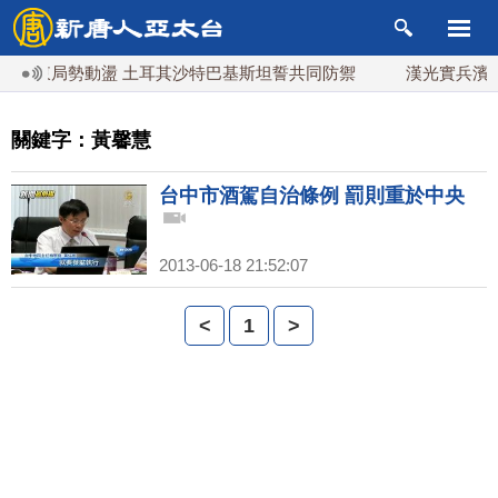
中東局勢動盪 土耳其沙特巴基斯坦誓共同防禦
漢光實兵濱海
關鍵字：黃馨慧
台中市酒駕自治條例 罰則重於中央
2013-06-18 21:52:07
<
1
>