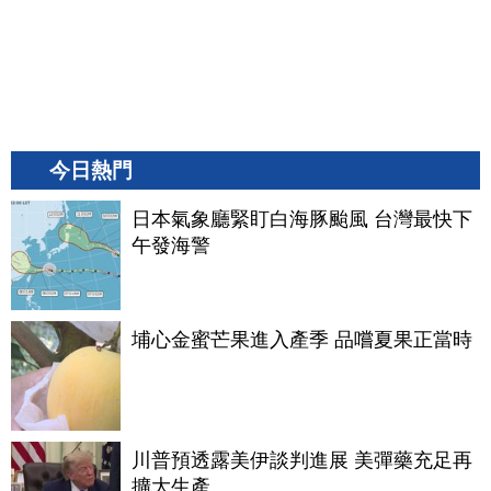
今日熱門
日本氣象廳緊盯白海豚颱風 台灣最快下
午發海警
埔心金蜜芒果進入產季 品嚐夏果正當時
川普預透露美伊談判進展 美彈藥充足再
擴大生產