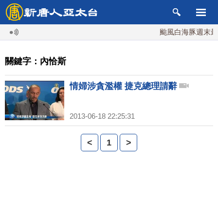
颱風白海豚週末最接
關鍵字：內恰斯
情婦涉貪濫權 捷克總理請辭
2013-06-18 22:25:31
<
1
>