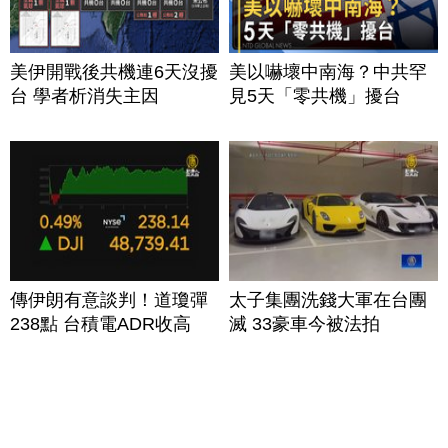
美伊開戰後共機連6天沒擾
美以嚇壞中南海？中共罕
台 學者析消失主因
見5天「零共機」擾台
傳伊朗有意談判！道瓊彈
太子集團洗錢大軍在台團
238點 台積電ADR收高
滅 33豪車今被法拍