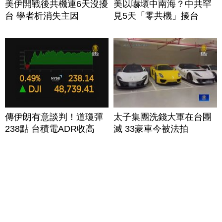
美伊開戰後共機連6天沒擾
美以嚇壞中南海？中共罕
台 學者析消失主因
見5天「零共機」擾台
傳伊朗有意談判！道瓊彈
太子集團洗錢大軍在台團
238點 台積電ADR收高
滅 33豪車今被法拍