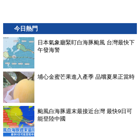
今日熱門
日本氣象廳緊盯白海豚颱風 台灣最快下
午發海警
埔心金蜜芒果進入產季 品嚐夏果正當時
颱風白海豚週末最接近台灣 最快9日可
能登陸中國