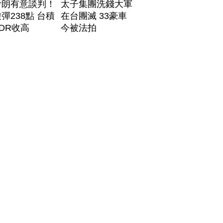
伊朗有意談判！
太子集團洗錢大軍
彈238點 台積
在台團滅 33豪車
DR收高
今被法拍