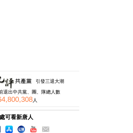
引發三退大潮
前退出中共黨、團、隊總人數
64,800,308
人
處可看新唐人