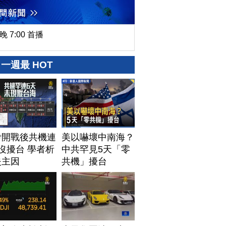
晚 7:00 首播
一週最 HOT
伊開戰後共機連
美以嚇壞中南海？
沒擾台 學者析
中共罕見5天「零
失主因
共機」擾台