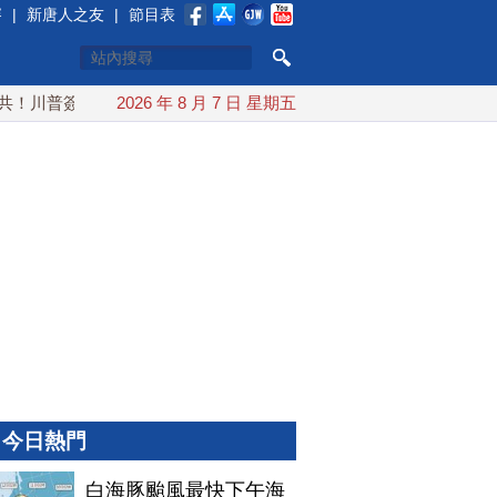
賽
|
新唐人之友
|
節目表
川普簽行政令 對多晶矽課15%關稅
2026 年 8 月 7 日 星期五
白海豚颱風最快下午海警
今日熱門
白海豚颱風最快下午海