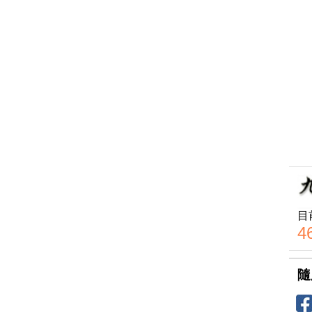
目
4
隨