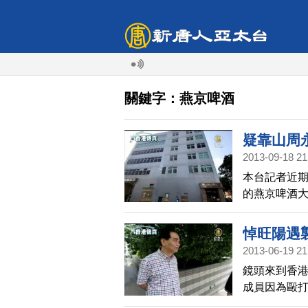
關鍵字：燕京啤酒
疑靠山周
2013-09-18 21
本台記者近
的燕京啤酒
址原是青關
近期鬧得沸
悼旺陽遇
陽區政協委
2013-06-19 21
鏡頭來到香港
成員因為毆
曝光，是一