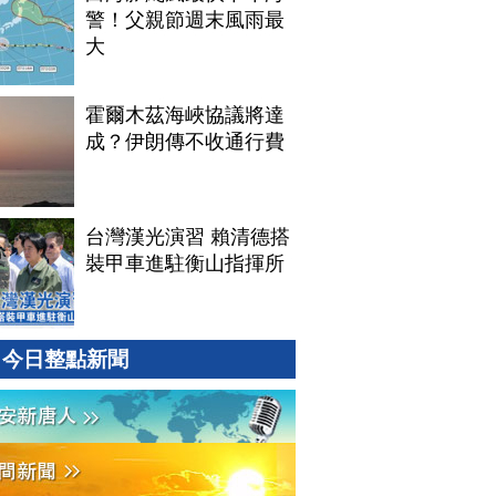
警！父親節週末風雨最
大
霍爾木茲海峽協議將達
成？伊朗傳不收通行費
台灣漢光演習 賴清德搭
裝甲車進駐衡山指揮所
今日整點新聞