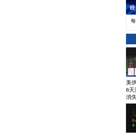
每
美
6天
消