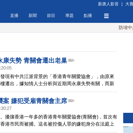
新唐人影音
|
大
直播
新聞
節目
專題
點播
防堵中共！
永康失勢 青關會遷出老巢
:20:05
期發現有中共江派背景的「香港青年關愛協會」，由原來
大樓遷出，據知情人士分析與近期周永康失勢有關，而新
會頭目洪偉成所持有的糧油公司所在。恰巧一牆之隔，是
沸揚揚的海天堂香港廠房，董事長吳耀明除了有惠州市惠
襲案 嫌犯受雇青關會主席
員頭銜外，更公開撐親共建制派。
:30:27
。擾攘香港一年多的香港青年關愛協會(青關會)，首次有
打香港市民而被捕。這名被控傷人罪的嫌犯身分在法庭上
名燕京啤酒僱員，而燕京啤酒的總經理洪偉成也就是青關