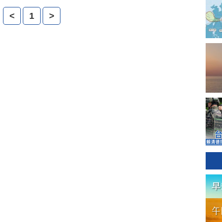
目前仍有三名嫌犯在逃。
<
1
>