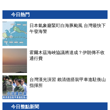
今日熱門
日本氣象廳緊盯白海豚颱風 台灣最快下
午發海警
霍爾木茲海峽協議將達成？伊朗傳不收
通行費
台灣漢光演習 賴清德搭裝甲車進駐衡山
指揮所
今日整點新聞