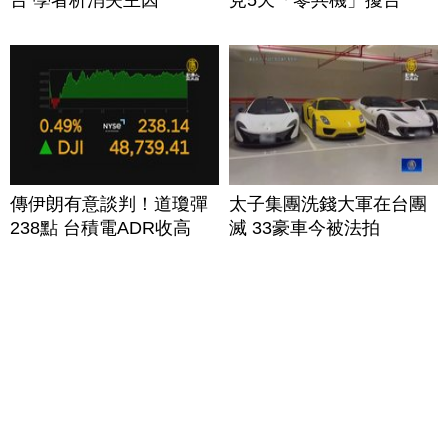
台 學者析消失主因
見5天「零共機」擾台
傳伊朗有意談判！道瓊彈
太子集團洗錢大軍在台團
238點 台積電ADR收高
滅 33豪車今被法拍