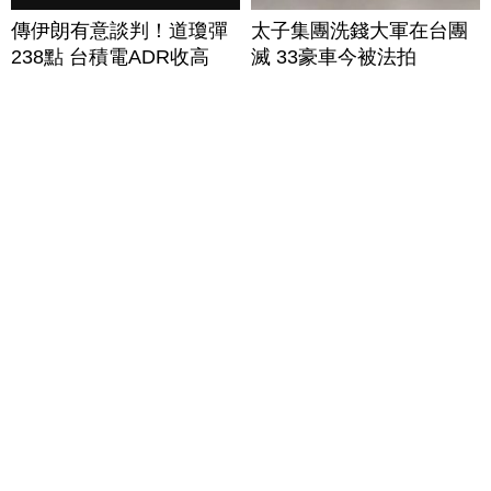
傳伊朗有意談判！道瓊彈
太子集團洗錢大軍在台團
238點 台積電ADR收高
滅 33豪車今被法拍