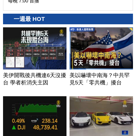
每晚 7:00 首播
一週最 HOT
美伊開戰後共機連6天沒擾
美以嚇壞中南海？中共罕
台 學者析消失主因
見5天「零共機」擾台