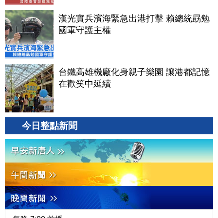
漢光實兵濱海緊急出港打擊 賴總統勗勉
國軍守護主權
台鐵高雄機廠化身親子樂園 讓港都記憶
在歡笑中延續
今日整點新聞