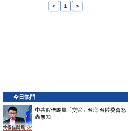
<
1
>
今日熱門
中共假借颱風「交管」台海 台陸委會怒
轟無知