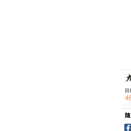
目
4
隨