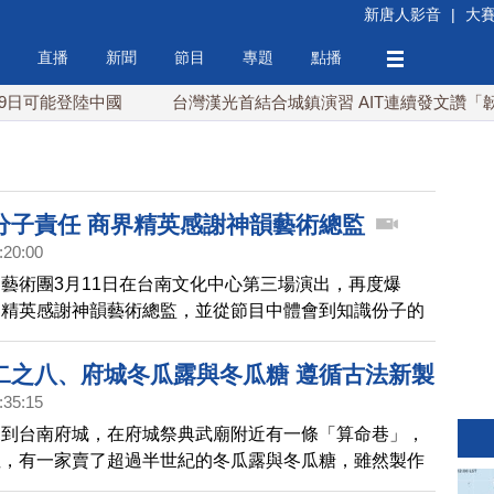
新唐人影音
|
大
直播
新聞
節目
專題
點播
可能登陸中國
台灣漢光首結合城鎮演習 AIT連續發文讚「韌性
分子責任 商界精英感謝神韻藝術總監
:20:00
藝術團3月11日在台南文化中心第三場演出，再度爆
界精英感謝神韻藝術總監，並從節目中體會到知識份子的
二之八、府城冬瓜露與冬瓜糖 遵循古法新製
:35:15
來到台南府城，在府城祭典武廟附近有一條「算命巷」，
裡，有一家賣了超過半世紀的冬瓜露與冬瓜糖，雖然製作
，不過自然的香氣卻更迷人，帶您一起來品嚐 。