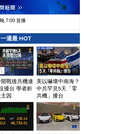
晚 7:00 首播
一週最 HOT
伊開戰後共機連
美以嚇壞中南海？
沒擾台 學者析
中共罕見5天「零
失主因
共機」擾台