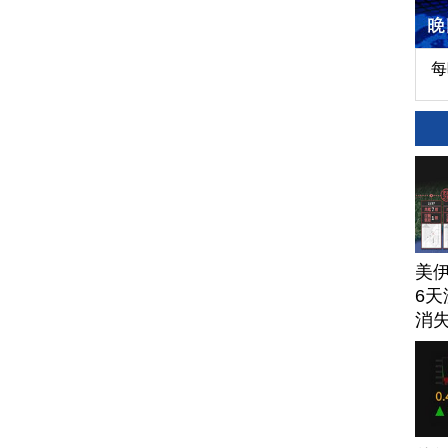
每
美
6天
消