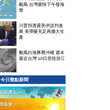
颱風 台灣最快下午發海
警
川普預透露美伊談判進
展 美彈藥充足再擴大生
產
颱風白海豚襲沖繩 週末
最近台灣 10日登陸浙江
今日整點新聞