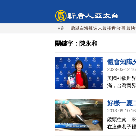
颱風白海豚週末最接近台灣 最快9日
關鍵字：陳永和
體會知識
2023-03-12 16
美國神韻世界
滿，台灣商
責任。
好樣一夏
2013-09-10 16
作
鏡頭往南，
在這條巷子
過程比較繁雜