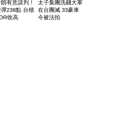
伊朗有意談判！
太子集團洗錢大軍
彈238點 台積
在台團滅 33豪車
DR收高
今被法拍