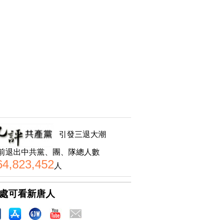
引發三退大潮
前退出中共黨、團、隊總人數
64,823,452
人
處可看新唐人