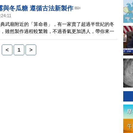
露與冬瓜糖 遵循古法新製作
:24:11
祭典武廟附近的「算命巷」，有一家賣了超過半世紀的冬
糖，雖然製作過程較繁雜，不過香氣更加誘人，帶你來一
<
1
>