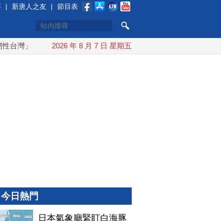
賽
|
新唐人之友
|
節目表
台灣」
搞分化？美情報：普京最快今秋 試探攻擊北約盟國
2026 年 8 月 7 日 星期五
今日熱門
日本氣象廳緊盯白海豚