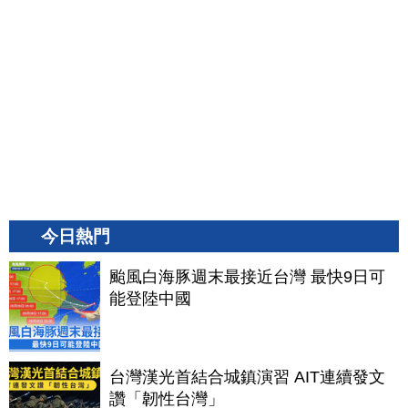
今日熱門
颱風白海豚週末最接近台灣 最快9日可
能登陸中國
台灣漢光首結合城鎮演習 AIT連續發文
讚「韌性台灣」