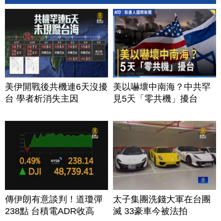
美伊開戰後共機連6天沒擾
美以嚇壞中南海？中共罕
台 學者析消失主因
見5天「零共機」擾台
傳伊朗有意談判！道瓊彈
太子集團洗錢大軍在台團
238點 台積電ADR收高
滅 33豪車今被法拍