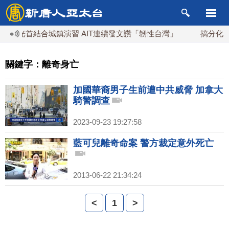
灣漢光首結合城鎮演習 AIT連續發文讚「韌性台灣」
搞分化？
關鍵字：離奇身亡
加國華裔男子生前遭中共威脅 加拿大
騎警調查
2023-09-23 19:27:58
藍可兒離奇命案 警方裁定意外死亡
2013-06-22 21:34:24
<
1
>