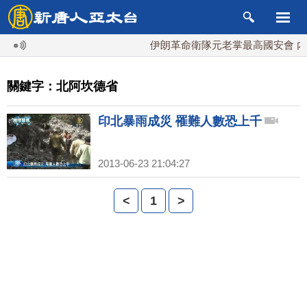
伊朗革命衛隊元老掌最高國安會 內
關鍵字：北阿坎德省
印北暴雨成災 罹難人數恐上千
2013-06-23 21:04:27
<
1
>