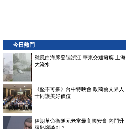
今日熱門
颱風白海豚登陸浙江 華東交通癱瘓 上海
大淹水
《堅不可摧》台中特映會 政商藝文界人
士同護美好價值
伊朗革命衛隊元老掌最高國安會 內鬥升
級影響談判？