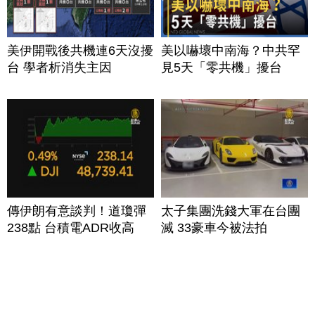
美伊開戰後共機連6天沒擾
美以嚇壞中南海？中共罕
台 學者析消失主因
見5天「零共機」擾台
傳伊朗有意談判！道瓊彈
太子集團洗錢大軍在台團
238點 台積電ADR收高
滅 33豪車今被法拍