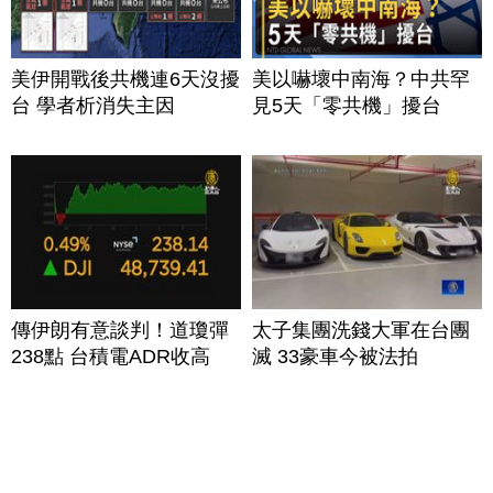
美伊開戰後共機連6天沒擾
美以嚇壞中南海？中共罕
台 學者析消失主因
見5天「零共機」擾台
傳伊朗有意談判！道瓊彈
太子集團洗錢大軍在台團
238點 台積電ADR收高
滅 33豪車今被法拍