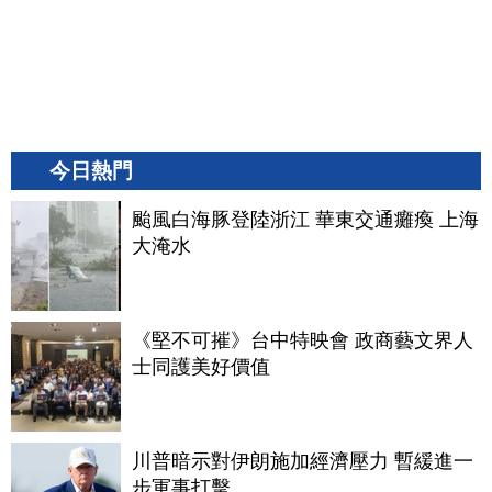
今日熱門
颱風白海豚登陸浙江 華東交通癱瘓 上海
大淹水
《堅不可摧》台中特映會 政商藝文界人
士同護美好價值
川普暗示對伊朗施加經濟壓力 暫緩進一
步軍事打擊