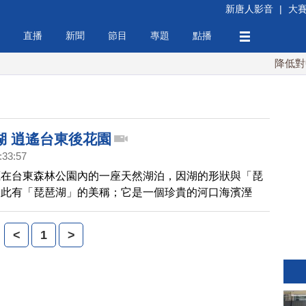
新唐人影音
|
大
直播
新聞
節目
專題
點播
降低對中稀
湖 逍遙台東後花園
:33:57
藏在台東森林公園內的一座天然湖泊，因湖的形狀與「琵
因此有「琵琶湖」的美稱；它是一個珍貴的河口海濱溼
年清澈，湖泊裡有著台灣原生淡水魚類，是研究生態、賞
好去處。
<
1
>