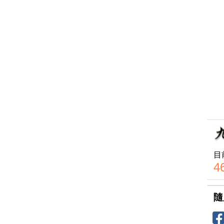
目
4
隨