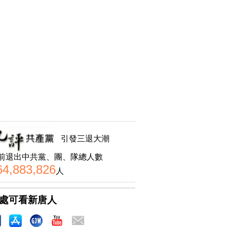
引發三退大潮
前退出中共黨、團、隊總人數
64,883,826
人
處可看新唐人