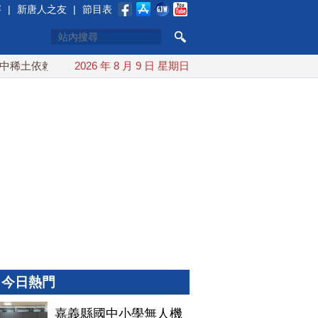
賽
|
新唐人之友
|
節目表
土依賴 川普宣布礦業投資20億美元
2026 年 8 月 9 日 星期日
中東局勢動盪 土耳其沙
今日熱門
嘉義縣國中小學無人機