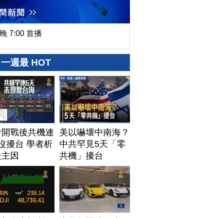
晚 7:00 首播
一週最 HOT
伊開戰後共機連
美以嚇壞中南海？
沒擾台 學者析
中共罕見5天「零
失主因
共機」擾台