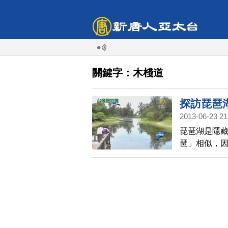
關鍵字：木棧道
探訪琵琶
2013-06-23 21
琵琶湖是隱
琶」相似，
地，水質終
鳥、休閒的