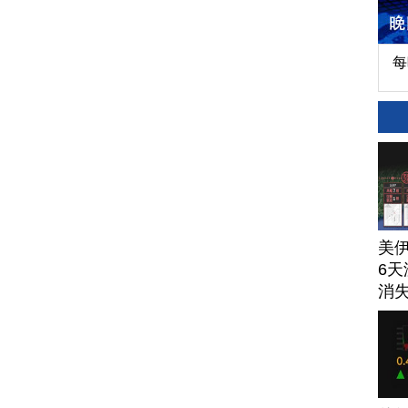
每
美
6天
消