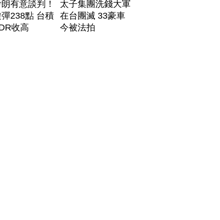
伊朗有意談判！
太子集團洗錢大軍
彈238點 台積
在台團滅 33豪車
DR收高
今被法拍