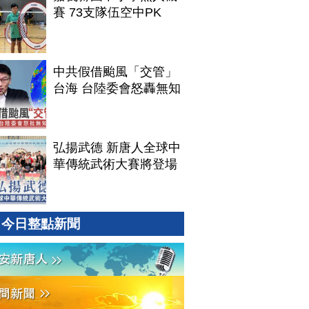
賽 73支隊伍空中PK
中共假借颱風「交管」
台海 台陸委會怒轟無知
弘揚武德 新唐人全球中
華傳統武術大賽將登場
今日整點新聞