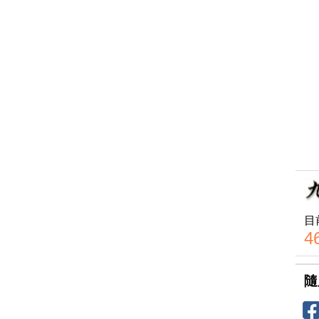
目
4
隨