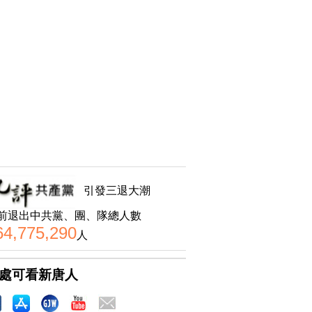
引發三退大潮
前退出中共黨、團、隊總人數
64,775,290
人
處可看新唐人