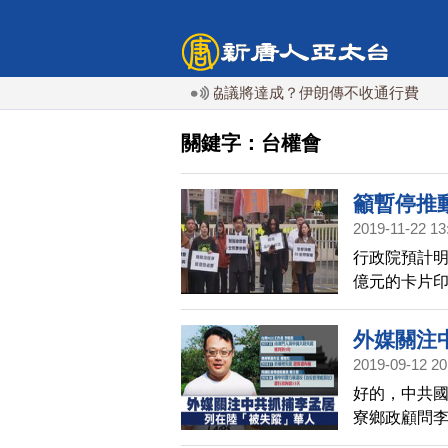
霍爾木茲海峽協議將達成？伊朗傳不收通行費
關鍵字：台權會
籲暫停推
2019-11-22 13
行政院預計明
億元的卡片
私、資安上
外媒關注
2019-09-12 20
好的，中共國
寮鄉政顧問
法審查。台