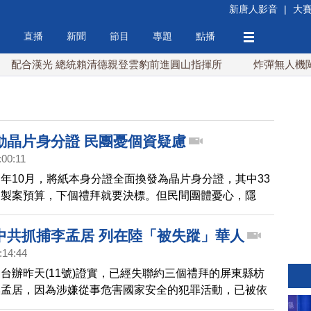
新唐人影音
|
大
直播
新聞
節目
專題
點播
配合漢光 總統賴清德親登雲豹前進圓山指揮所
炸彈無人機闖德
動晶片身分證 民團憂個資疑慮
:00:11
年10月，將紙本身分證全面換發為晶片身分證，其中33
印製案預算，下個禮拜就要決標。但民間團體憂心，隱
有風險，一旦外洩資料，恐被中共利用來操控輿論。
中共抓捕李孟居 列在陸「被失蹤」華人
:14:44
台辦昨天(11號)證實，已經失聯約三個禮拜的屏東縣枋
李孟居，因為涉嫌從事危害國家安全的犯罪活動，已被依
灣民團提出關切，譴責中共侵害人權。而外媒也列出了歷