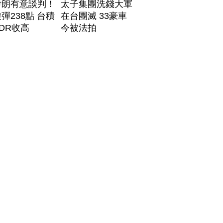
伊朗有意談判！
太子集團洗錢大軍
彈238點 台積
在台團滅 33豪車
DR收高
今被法拍