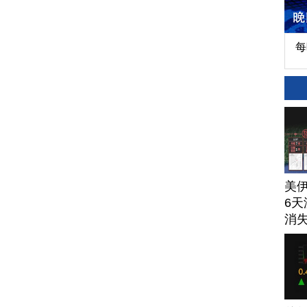
每
美
6天
消