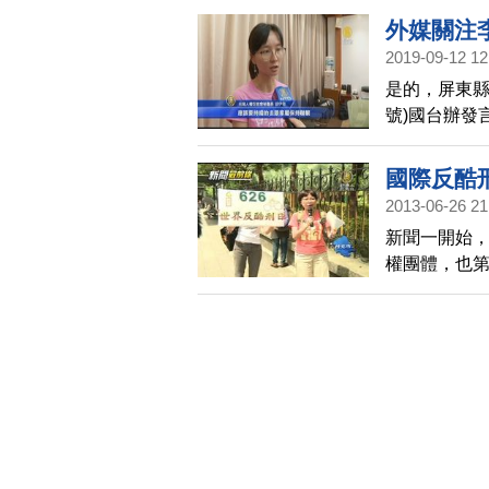
來受國際關注
外媒關注
2019-09-12 12
是的，屏東縣
號)國台辦發
抓捕。台灣
國際反酷
2013-06-26 21
新聞一開始，
權團體，也
起民眾對酷
界上仍在發
酷刑惡況，