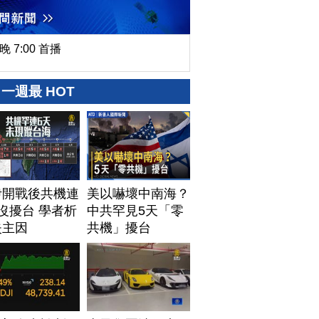
晚 7:00 首播
一週最 HOT
伊開戰後共機連
美以嚇壞中南海？
沒擾台 學者析
中共罕見5天「零
失主因
共機」擾台