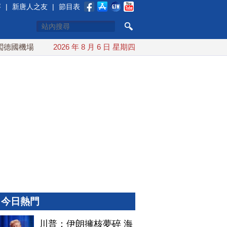
賽
|
新唐人之友
|
節目表
國機場 德內政部長：混合威脅升級
2026 年 8 月 6 日 星期四
中期選舉在即 川普：警惕
今日熱門
川普：伊朗擁核夢碎 海