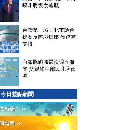
峽即將恢復通航
台灣第三城！北市議會
提案反跨境鎮壓 獲跨黨
支持
白海豚颱風最快週五海
警 父親節中部以北防雨
彈
今日整點新聞