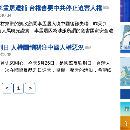
的 華人遭中共逮捕的案件。
李孟居遭捕 台權會要中共停止迫害人權
:40:34
枋寮鄉的鄉政顧問李孟居入境中國後卻失聯，昨天(11
言人馬曉光證實，李孟居因為涉嫌所謂的危害國家安全遭
人權促進會秘書長邱伊翎對此表達關切。
刑日 人權團體關注中國人權惡況
:03:38
首先來關心。今天6月26日，是國際反酷刑日，台灣人
第一次在國際反酷刑日這天，舉辦一整天的活動，希望喚
刑問題的重視，人權團體今天舉辦活動，訴求民間重視世
生的酷刑迫害，他們也跨海聲援拍紀錄片揭露中國勞教所
<
1
>
卻被關押在看守所的紐約時報攝影師杜斌。