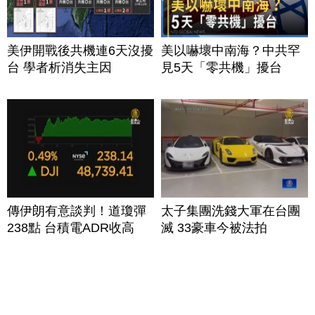
美伊開戰後共機連6天沒擾
美以嚇壞中南海？中共罕
台 學者析消失主因
見5天「零共機」擾台
傳伊朗有意談判！道瓊彈
太子集團洗錢大軍在台團
238點 台積電ADR收高
滅 33豪車今被法拍