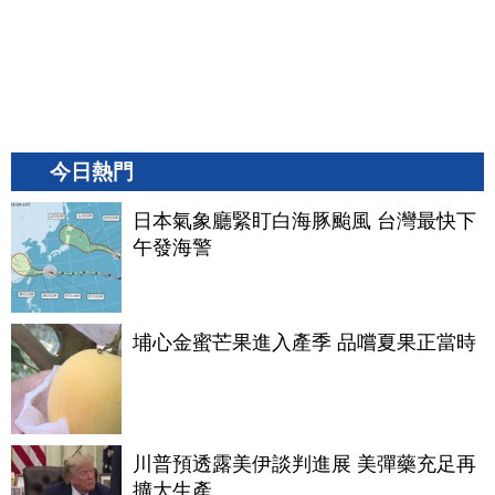
今日熱門
日本氣象廳緊盯白海豚颱風 台灣最快下
午發海警
埔心金蜜芒果進入產季 品嚐夏果正當時
川普預透露美伊談判進展 美彈藥充足再
擴大生產