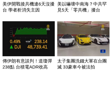
美伊開戰後共機連6天沒擾
美以嚇壞中南海？中共罕
台 學者析消失主因
見5天「零共機」擾台
傳伊朗有意談判！道瓊彈
太子集團洗錢大軍在台團
238點 台積電ADR收高
滅 33豪車今被法拍