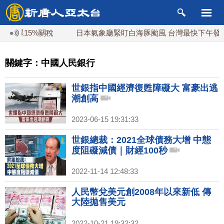
課15%關稅
日本氣象廳緊盯白海豚颱風 台灣最快下午發海警
關鍵字：中國人民銀行
世銀指中國經濟復甦障礙大 富豪出逃
潮創高
2023-06-15 19:31:33
世銀總裁：2021全球債務大增 中態
度阻礙減債｜財經100秒
2022-11-14 12:48:33
人民幣兌美元創2008年以來新低 傳
大陸拋售美元
2022-10-21 19:32:32