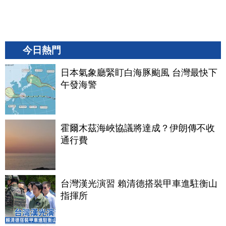
今日熱門
日本氣象廳緊盯白海豚颱風 台灣最快下
午發海警
霍爾木茲海峽協議將達成？伊朗傳不收
通行費
台灣漢光演習 賴清德搭裝甲車進駐衡山
指揮所