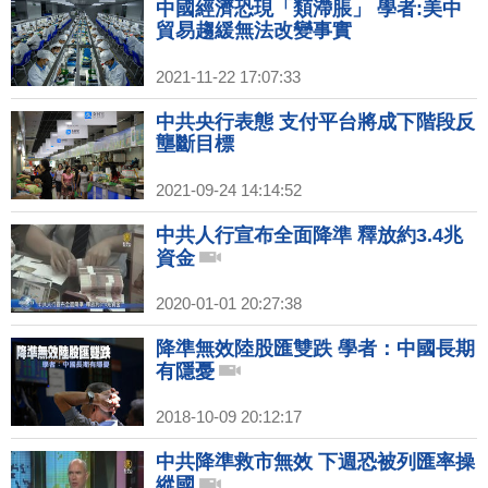
中國經濟恐現「類滯脹」 學者:美中
貿易趨緩無法改變事實
2021-11-22 17:07:33
中共央行表態 支付平台將成下階段反
壟斷目標
2021-09-24 14:14:52
中共人行宣布全面降準 釋放約3.4兆
資金
2020-01-01 20:27:38
降準無效陸股匯雙跌 學者：中國長期
有隱憂
2018-10-09 20:12:17
中共降準救市無效 下週恐被列匯率操
縱國