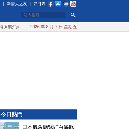
賽
|
新唐人之友
|
節目表
襲沖繩 週末最近台灣 10日登陸浙江
2026 年 8 月 7 日 星期五
川普預透露美伊談判進展
今日熱門
日本氣象廳緊盯白海豚