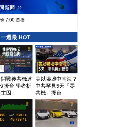
晚 7:00 首播
一週最 HOT
伊開戰後共機連
美以嚇壞中南海？
沒擾台 學者析
中共罕見5天「零
失主因
共機」擾台