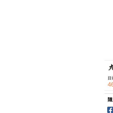
目
4
隨