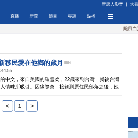
新唐人影音
|
大
直播
新聞
節目
專題
點播
颱風白海豚
 新移民愛在他鄉的歲月
:44:55
的中文，來自美國的羅雪柔，22歲來到台灣，就被台灣
的人情味所吸引。因緣際會，接觸到原住民部落之後，她
更多元的方式，協助外籍友人認識臺灣，讓更多人像她一
，也愛上原住民文化。
<
1
>