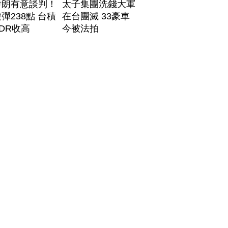
伊朗有意談判！
太子集團洗錢大軍
彈238點 台積
在台團滅 33豪車
DR收高
今被法拍