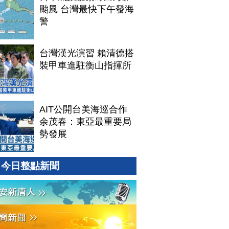
颱風 台灣最快下午發海
警
台灣漢光演習 賴清德搭
裝甲車進駐衡山指揮所
AIT公開台美海巡合作
余茂春：東亞最重要局
勢發展
今日整點新聞