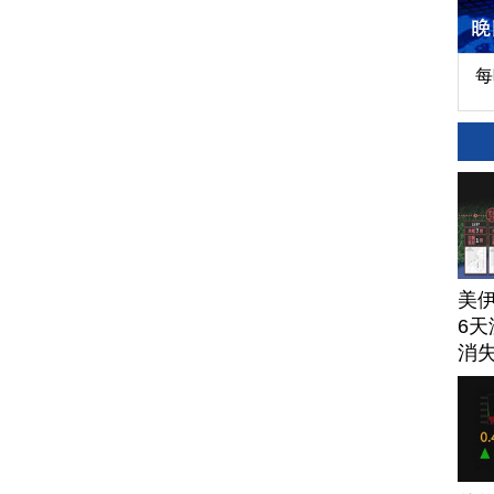
每
美
6天
消