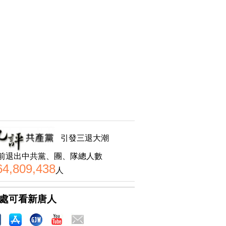
引發三退大潮
前退出中共黨、團、隊總人數
64,809,438
人
處可看新唐人