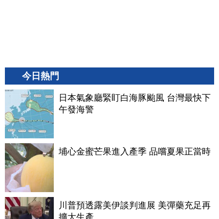
今日熱門
日本氣象廳緊盯白海豚颱風 台灣最快下
午發海警
埔心金蜜芒果進入產季 品嚐夏果正當時
川普預透露美伊談判進展 美彈藥充足再
擴大生產