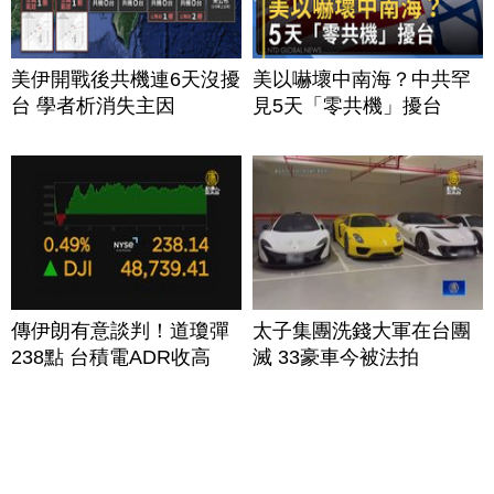
美伊開戰後共機連6天沒擾
美以嚇壞中南海？中共罕
台 學者析消失主因
見5天「零共機」擾台
傳伊朗有意談判！道瓊彈
太子集團洗錢大軍在台團
238點 台積電ADR收高
滅 33豪車今被法拍