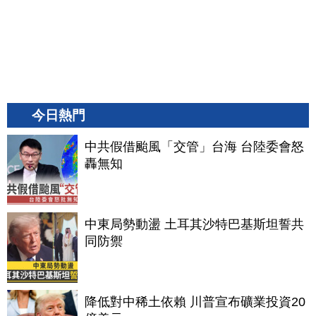
今日熱門
中共假借颱風「交管」台海 台陸委會怒
轟無知
中東局勢動盪 土耳其沙特巴基斯坦誓共
同防禦
降低對中稀土依賴 川普宣布礦業投資20