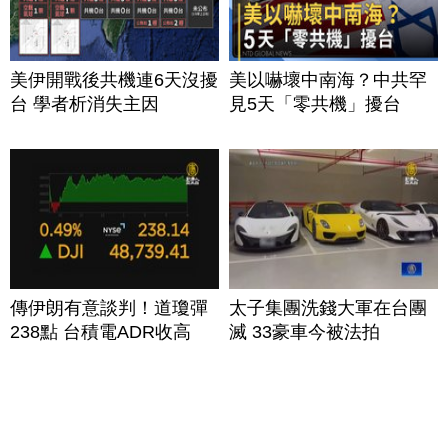
美伊開戰後共機連6天沒擾
美以嚇壞中南海？中共罕
台 學者析消失主因
見5天「零共機」擾台
傳伊朗有意談判！道瓊彈
太子集團洗錢大軍在台團
238點 台積電ADR收高
滅 33豪車今被法拍