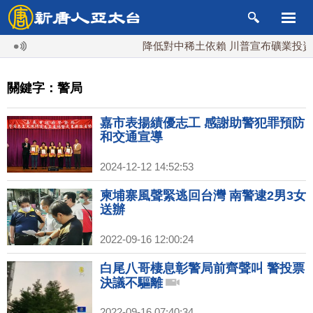
降低對中稀土依賴 川普宣布礦業投資20
關鍵字：警局
嘉市表揚績優志工 感謝助警犯罪預防
和交通宣導
2024-12-12 14:52:53
柬埔寨風聲緊逃回台灣 南警逮2男3女
送辦
2022-09-16 12:00:24
白尾八哥棲息彰警局前齊聲叫 警投票
決議不驅離
2022-09-16 07:40:34