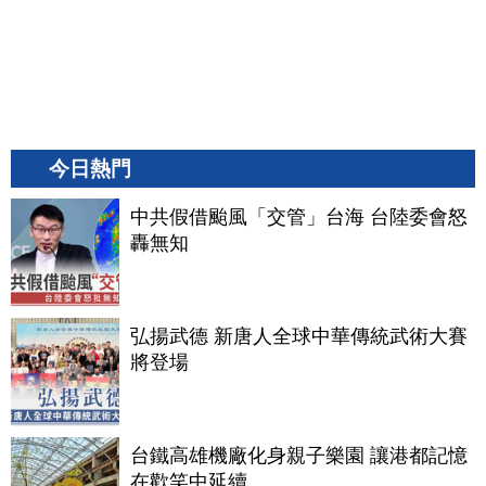
今日熱門
中共假借颱風「交管」台海 台陸委會怒
轟無知
弘揚武德 新唐人全球中華傳統武術大賽
將登場
台鐵高雄機廠化身親子樂園 讓港都記憶
在歡笑中延續