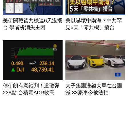
美伊開戰後共機連6天沒擾
美以嚇壞中南海？中共罕
台 學者析消失主因
見5天「零共機」擾台
傳伊朗有意談判！道瓊彈
太子集團洗錢大軍在台團
238點 台積電ADR收高
滅 33豪車今被法拍