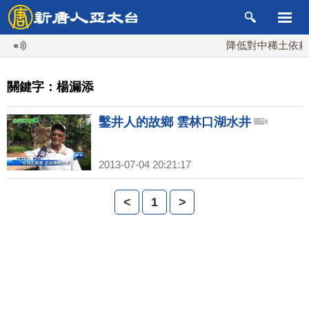
降低對中稀土依賴 
關鍵字：楊漏添
鑿井人的故鄉 雲林口湖水井
2013-07-04 20:21:17
<
1
>