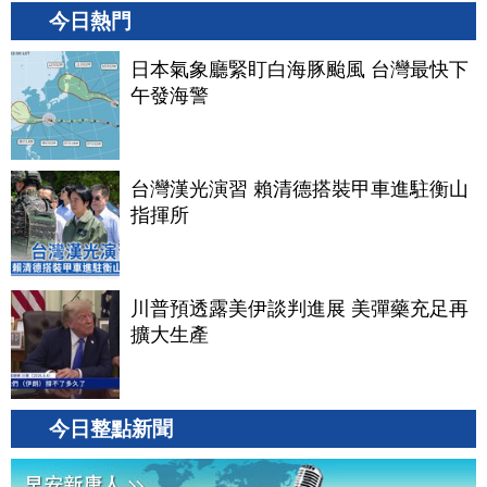
今日熱門
日本氣象廳緊盯白海豚颱風 台灣最快下
午發海警
台灣漢光演習 賴清德搭裝甲車進駐衡山
指揮所
川普預透露美伊談判進展 美彈藥充足再
擴大生產
今日整點新聞