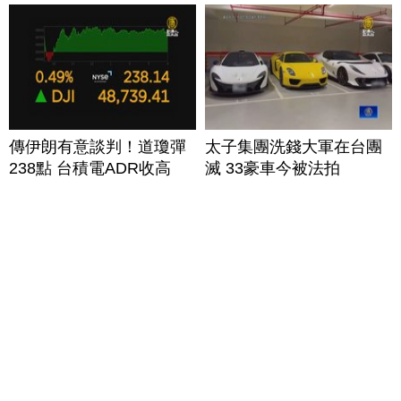
傳伊朗有意談判！道瓊彈
太子集團洗錢大軍在台團
238點 台積電ADR收高
滅 33豪車今被法拍