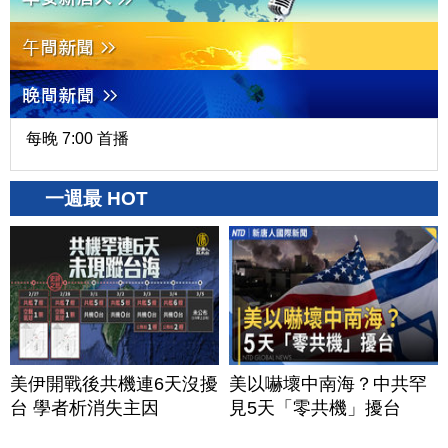
每晚 7:00 首播
一週最 HOT
美伊開戰後共機連6天沒擾
美以嚇壞中南海？中共罕
台 學者析消失主因
見5天「零共機」擾台