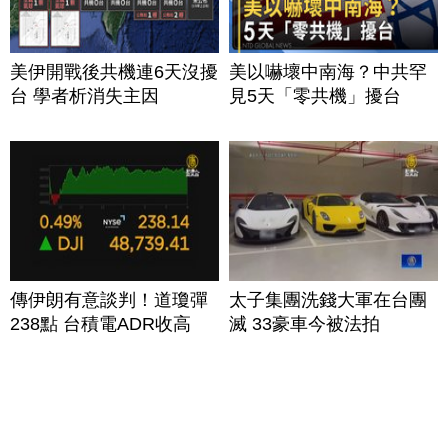
美伊開戰後共機連6天沒擾
美以嚇壞中南海？中共罕
台 學者析消失主因
見5天「零共機」擾台
傳伊朗有意談判！道瓊彈
太子集團洗錢大軍在台團
238點 台積電ADR收高
滅 33豪車今被法拍