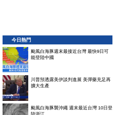
今日熱門
颱風白海豚週末最接近台灣 最快9日可
能登陸中國
川普預透露美伊談判進展 美彈藥充足再
擴大生產
颱風白海豚襲沖繩 週末最近台灣 10日登
陸浙江