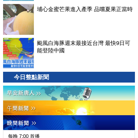
埔心金蜜芒果進入產季 品嚐夏果正當時
颱風白海豚週末最接近台灣 最快9日可
能登陸中國
今日整點新聞
每晚 7:00 首播