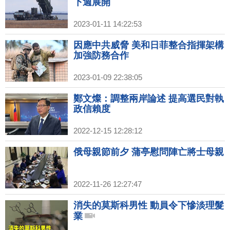
下週展開
2023-01-11 14:22:53
因應中共威脅 美和日菲整合指揮架構
加強防務合作
2023-01-09 22:38:05
鄭文燦：調整兩岸論述 提高選民對執
政信賴度
2022-12-15 12:28:12
俄母親節前夕 蒲亭慰問陣亡將士母親
2022-11-26 12:27:47
消失的莫斯科男性 動員令下慘淡理髮
業