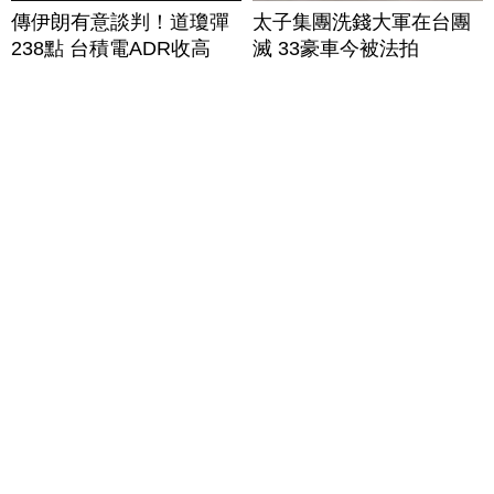
傳伊朗有意談判！道瓊彈
太子集團洗錢大軍在台團
238點 台積電ADR收高
滅 33豪車今被法拍