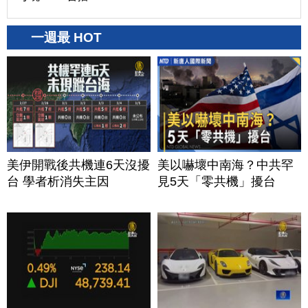
一週最 HOT
美伊開戰後共機連6天沒擾
美以嚇壞中南海？中共罕
台 學者析消失主因
見5天「零共機」擾台