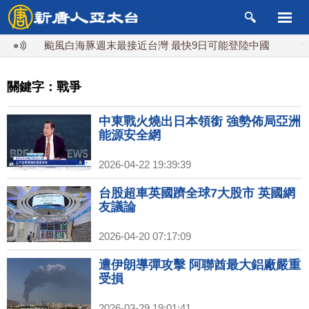
颱風白海豚週末最接近台灣 最快9日可能登陸中國
台灣漢光
關鍵字：戰爭
中東戰火燒出日本領銜 強勢佈局亞洲
能源安全網
2026-04-22 19:39:39
台股超車英國躋全球7大股市 英國網
友議論
2026-04-20 07:17:09
遭伊朗導彈攻擊 阿聯酋最大鋁廠嚴重
受損
2026-03-29 19:01:41