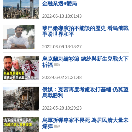
金融業遇6變局
2022-06-13 18:01:43
黎巴嫩導演拍不能談的歷史 看烏俄戰
爭盼世界和平
2022-06-09 18:18:27
烏克蘭刺繡衫節 總統與新生兒戰火下
祈福
2022-06-02 21:21:48
俄媒：克宮再度考慮攻打基輔 仍冀望
烏戰勝利
2022-05-28 18:29:23
烏軍拆彈專家不畏死 為居民清大量未
爆彈