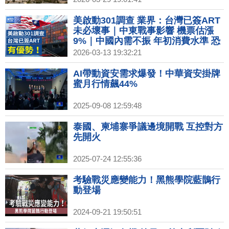
美啟動301調查 業界：台灣已簽ART
未必壞事｜中東戰事影響 機票估漲
9%｜中國內需不振 年初消費水準 恐
創疫情後新低｜川普豁免全球1個月
2026-03-13 19:32:21
內買俄油 已裝船限定
AI帶動資安需求爆發！中華資安掛牌
蜜月行情飆44%
2025-09-08 12:59:48
泰國、柬埔寨爭議邊境開戰 互控對方
先開火
2025-07-24 12:55:36
考驗戰災應變能力！黑熊學院藍鵲行
動登場
2024-09-21 19:50:51