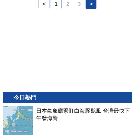
<
1
2
3
>
今日熱門
日本氣象廳緊盯白海豚颱風 台灣最快下
午發海警