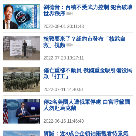
劉德音：台積不受武力控制 犯台破壞
世界秩序
2022-08-01 20:11:43
核戰要來了？紐約市發布「核武自
救」視頻
2022-07-23 13:27:11
傷亡重卻不動員 俄國重金吸引備役民
眾「打工」
2022-07-11 14:40:51
傳2名美國人遭俄軍俘虜 白宮呼籲國
人勿赴烏克蘭
2022-06-16 11:46:48
資誠：近8成台企領袖樂觀看待景氣