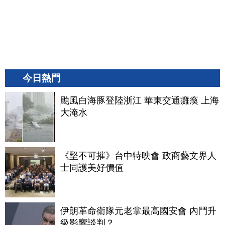
今日熱門
颱風白海豚登陸浙江 華東交通癱瘓 上海
大淹水
《堅不可摧》台中特映會 政商藝文界人
士同護美好價值
伊朗革命衛隊元老掌最高國安會 內鬥升
級影響談判？