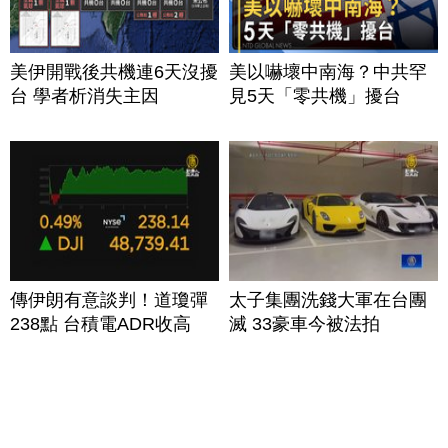
美伊開戰後共機連6天沒擾
美以嚇壞中南海？中共罕
台 學者析消失主因
見5天「零共機」擾台
傳伊朗有意談判！道瓊彈
太子集團洗錢大軍在台團
238點 台積電ADR收高
滅 33豪車今被法拍