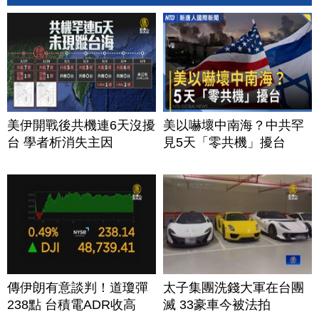
美伊開戰後共機連6天沒擾
美以嚇壞中南海？中共罕
台 學者析消失主因
見5天「零共機」擾台
傳伊朗有意談判！道瓊彈
太子集團洗錢大軍在台團
238點 台積電ADR收高
滅 33豪車今被法拍