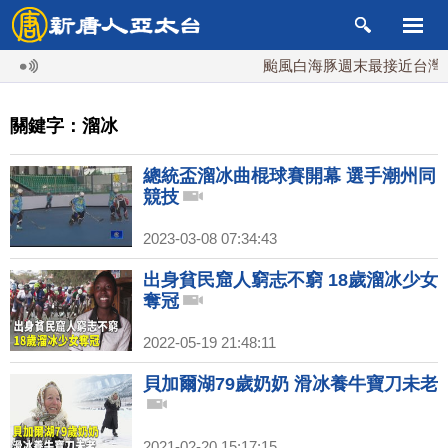
颱風白海豚週末最接近台灣 最
關鍵字：溜冰
總統盃溜冰曲棍球賽開幕 選手潮州同
競技
2023-03-08 07:34:43
出身貧民窟人窮志不窮 18歲溜冰少女
奪冠
2022-05-19 21:48:11
貝加爾湖79歲奶奶 滑冰養牛寶刀未老
2021-02-20 15:17:15