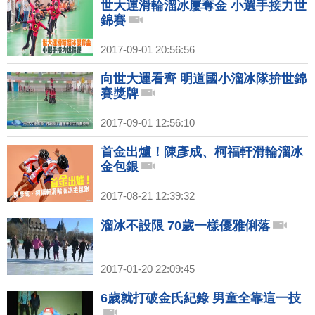
世大運滑輪溜冰屢奪金 小選手接力世
錦賽
2017-09-01 20:56:56
向世大運看齊 明道國小溜冰隊拚世錦
賽獎牌
2017-09-01 12:56:10
首金出爐！陳彥成、柯福軒滑輪溜冰
金包銀
2017-08-21 12:39:32
溜冰不設限 70歲一樣優雅俐落
2017-01-20 22:09:45
6歲就打破金氏紀錄 男童全靠這一技