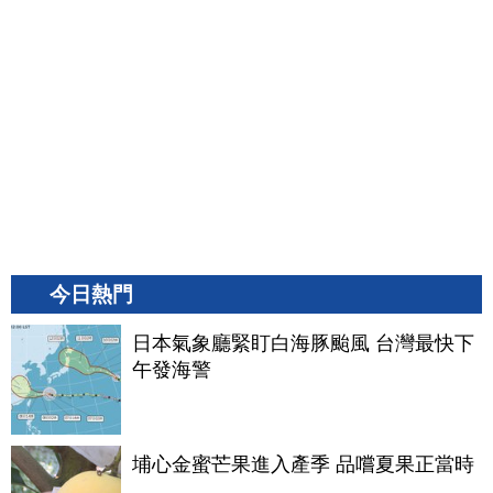
今日熱門
日本氣象廳緊盯白海豚颱風 台灣最快下
午發海警
埔心金蜜芒果進入產季 品嚐夏果正當時