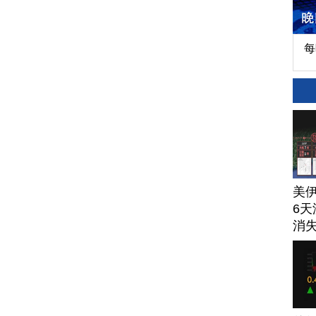
每
美
6天
消