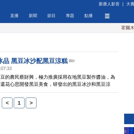
新唐人影音
|
大
直播
新聞
節目
專題
點播
霍爾木茲
冰品 黑豆冰沙配黑豆涼糕
:07:33
黑豆的農民蔡財興，極力推廣採用在地黑豆製作醬油，為
，還花心思開發黑豆美食，研發出的黑豆冰沙和黑豆涼
人都說讚。
<
1
>