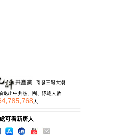
引發三退大潮
前退出中共黨、團、隊總人數
64,785,768
人
處可看新唐人