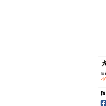
目
4
隨