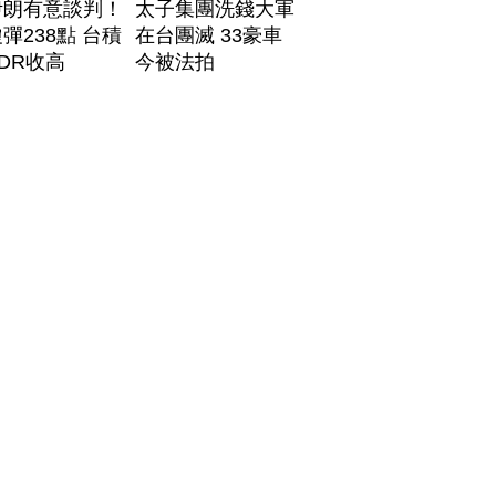
伊朗有意談判！
太子集團洗錢大軍
彈238點 台積
在台團滅 33豪車
DR收高
今被法拍