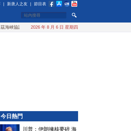
賽
|
新唐人之友
|
節目表
海峽協議將達成？伊朗傳不收通行費
2026 年 8 月 6 日 星期四
配合漢光 總統賴清德親
今日熱門
川普：伊朗擁核夢碎 海