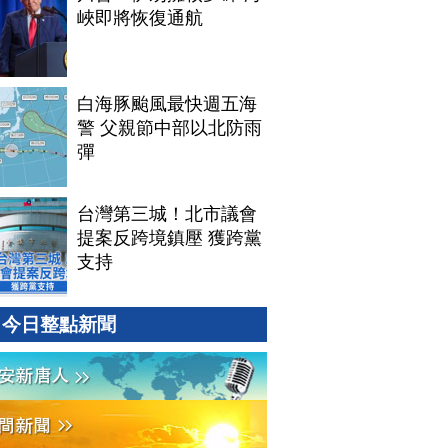
峽即將恢復通航
白海豚颱風最快週五海
警 父親節中部以北防雨
彈
台灣第三城！北市議會
提案反跨境鎮壓 獲跨黨
支持
今日整點新聞