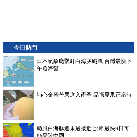
今日熱門
日本氣象廳緊盯白海豚颱風 台灣最快下
午發海警
埔心金蜜芒果進入產季 品嚐夏果正當時
颱風白海豚週末最接近台灣 最快9日可
能登陸中國