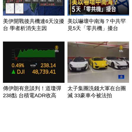
美伊開戰後共機連6天沒擾
美以嚇壞中南海？中共罕
台 學者析消失主因
見5天「零共機」擾台
傳伊朗有意談判！道瓊彈
太子集團洗錢大軍在台團
238點 台積電ADR收高
滅 33豪車今被法拍